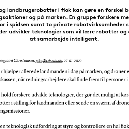
og landbrugsrobotter i flok kan gøre en forskel 
gsaktioner og på marken. En gruppe forskere m
or i spidsen samt to private robotvirksomheder 
der udvikler teknologier som vil lære robotter og 
at samarbejde intelligent.
augaard Christiansen,
jakc@tek.sdu.dk
,
27-01-2022
r hjælper allerede landmanden i dag på marken, og droner er
kassen, når redningsarbejdere skal finde frem til personer i
t hold forskere udvikle teknologier, der gør det muligt at kør
otter i stilling for landmanden eller sende en sværm af drone
ingsmissioner.
 en teknologisk udfordring at styre og kontrollere en hel flok