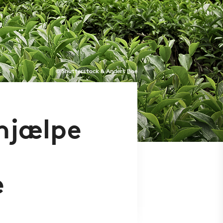
© Shutterstock & Anders Boe
 hjælpe
e