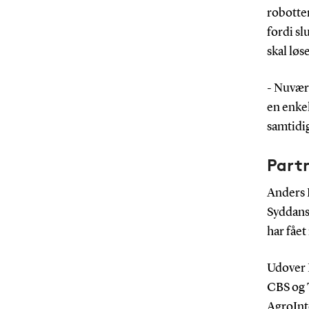
robotter
fordi s
skal lø
- Nuvære
en enkel
samtidig
Part
Anders 
Syddansk
har fået
Udover 
CBS og 
AgroInte