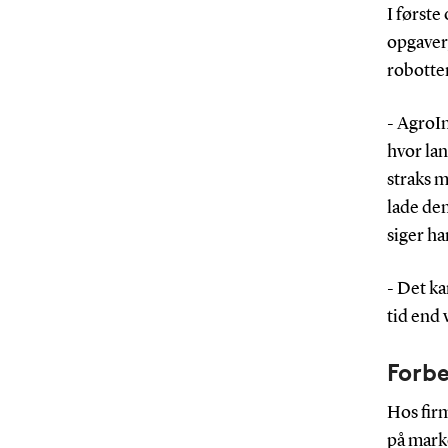
I først
opgaver,
robotter
- AgroIn
hvor la
straks m
lade dem
siger ha
- Det ka
tid end 
Forb
Hos firm
på marke