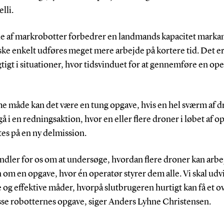
lli.
åde af markrobotter forbedrer en landmands kapacitet marka
ke enkelt udføres meget mere arbejde på kortere tid. Det er
tigt i situationer, hvor tidsvinduet for at gennemføre en op
e måde kan det være en tung opgave, hvis en hel sværm af d
gå i en redningsaktion, hvor en eller flere droner i løbet af 
tes på en ny delmission.
ndler for os om at undersøge, hvordan flere droner kan arb
om en opgave, hvor én operatør styrer dem alle. Vi skal udv
e og effektive måder, hvorpå slutbrugeren hurtigt kan få et o
asse robotternes opgave, siger Anders Lyhne Christensen.