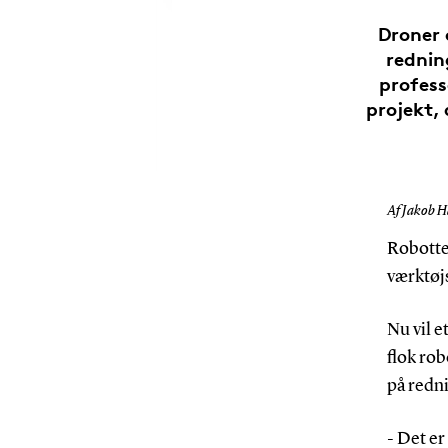
Droner 
rednin
profess
projekt, 
Af Jakob H
Robotte
værktøjs
Nu vil e
flok rob
på redn
- Det er