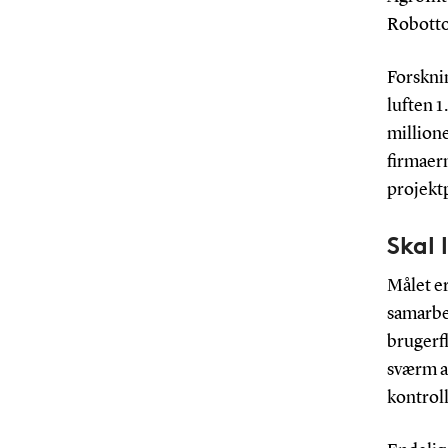
Robotto
Forsknin
luften 1
millione
firmaern
projekt
Skal 
Målet er
samarbej
brugerfl
sværm af
kontrol