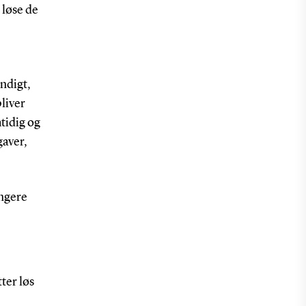
 løse de
ændigt,
liver
tidig og
gaver,
ængere
tter løs