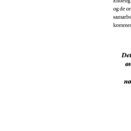
Endelig
og de or
samarbe
kommer i
Det
øn
nø