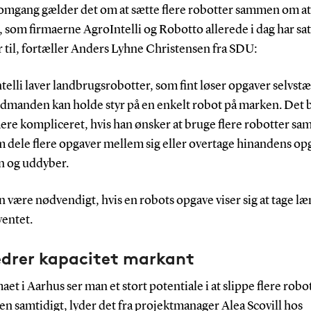
e omgang gælder det om at sætte flere robotter sammen om at
 som firmaerne AgroIntelli og Robotto allerede i dag har sat
 til, fortæller Anders Lyhne Christensen fra SDU:
telli laver landbrugsrobotter, som fint løser opgaver selvst
ndmanden kan holde styr på en enkelt robot på marken. Det b
ere kompliceret, hvis han ønsker at bruge flere robotter sam
 dele flere opgaver mellem sig eller overtage hinandens op
n og uddyber.
n være nødvendigt, hvis en robots opgave viser sig at tage l
ventet.
edrer kapacitet markant
aet i Aarhus ser man et stort potentiale i at slippe flere robo
n samtidigt, lyder det fra projektmanager Alea Scovill hos