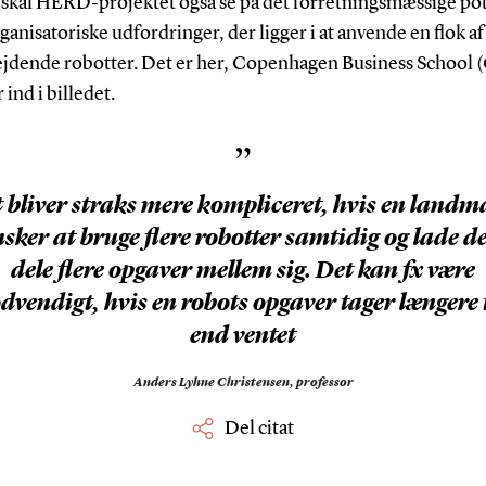
 skal HERD-projektet også se på det forretningsmæssige pot
ganisatoriske udfordringer, der ligger i at anvende en flok af
jdende robotter. Det er her, Copenhagen Business School 
nd i billedet.
”
 bliver straks mere kompliceret, hvis en land
sker at bruge flere robotter samtidig og lade 
dele flere opgaver mellem sig. Det kan fx være
dvendigt, hvis en robots opgaver tager længere 
end ventet
Anders Lyhne Christensen,
professor
Del citat