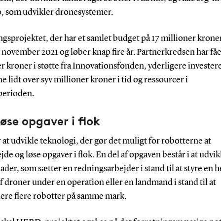
, som udvikler dronesystemer.
gsprojektet, der har et samlet budget på 17 millioner kroner,
. november 2021 og løber knap fire år. Partnerkredsen har fåe
r kroner i støtte fra Innovationsfonden, yderligere invester
e lidt over syv millioner kroner i tid og ressourcer i
perioden.
løse opgaver i flok
 at udvikle teknologi, der gør det muligt for robotterne at
de og løse opgaver i flok. En del af opgaven består i at udvik
ader, som sætter en redningsarbejder i stand til at styre en h
 droner under en operation eller en landmand i stand til at
lere flere robotter på samme mark.