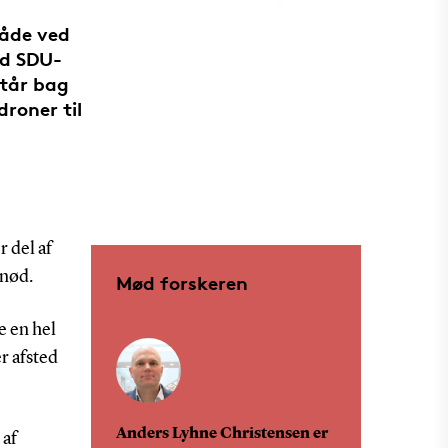
både ved
ed SDU-
står bag
droner til
 del af
 nød.
Mød forskeren
e en hel
r afsted
Anders Lyhne Christensen er
 af