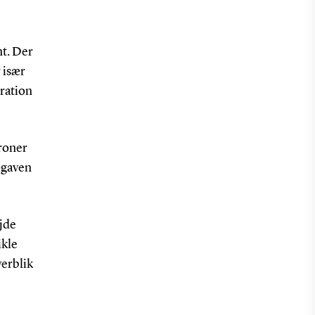
nt. Der
 især
eration
roner
opgaven
ejde
ikle
verblik