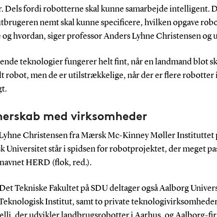
. Dels fordi robotterne skal kunne samarbejde intelligent. 
lutbrugeren nemt skal kunne specificere, hvilken opgave rob
se og hvordan, siger professor Anders Lyhne Christensen og 
nde teknologier fungerer helt fint, når en landmand blot sk
t robot, men de er utilstrækkelige, når der er flere robotter i
t.
nerskab med virksomheder
Lyhne Christensen fra Mærsk Mc-Kinney Møller Instituttet 
 Universitet står i spidsen for robotprojektet, der meget p
 navnet HERD (flok, red.).
Det Tekniske Fakultet på SDU deltager også Aalborg Univers
Teknologisk Institut, samt to private teknologivirksomheder
lli, der udvikler landbrugsrobotter i Aarhus, og Aalborg-fi