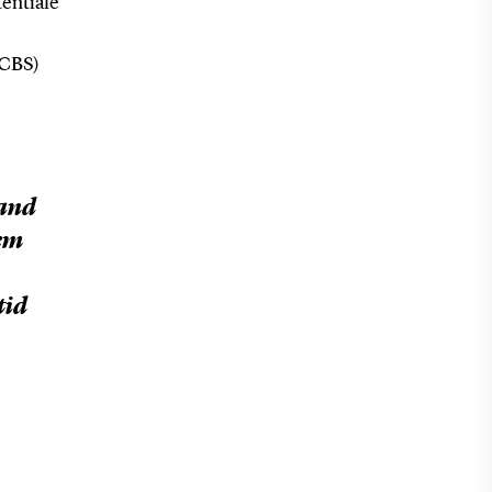
entiale
(CBS)
mand
dem
tid