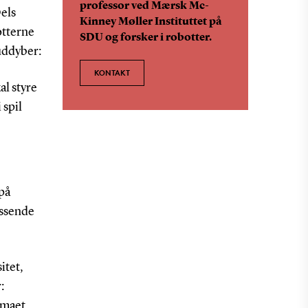
professor ved Mærsk Mc-
Dels
Kinney Møller Instituttet på
otterne
SDU og forsker i robotter.
uddyber:
KONTAKT
al styre
 spil
på
assende
itet,
:
rmaet