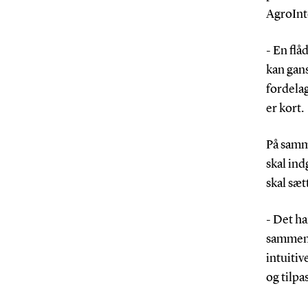
AgroInte
- En fl
kan gans
fordelag
er kort.
På samm
skal ind
skal sæt
- Det ha
sammen 
intuitiv
og tilp