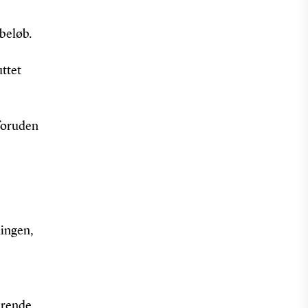
dbeløb.
uttet
 foruden
ningen,
erende