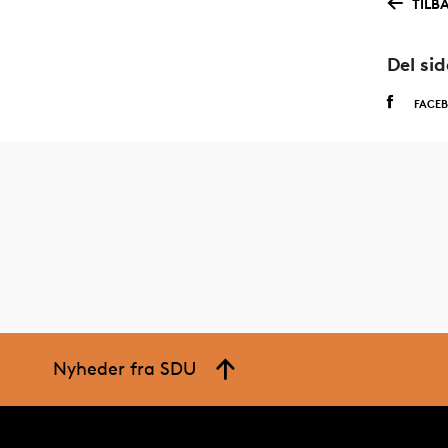
TILB
Del si
FACE
Nyheder fra SDU