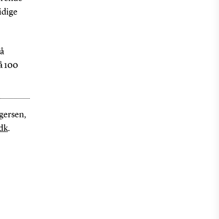
idige
på
å 100
gersen,
dk
.