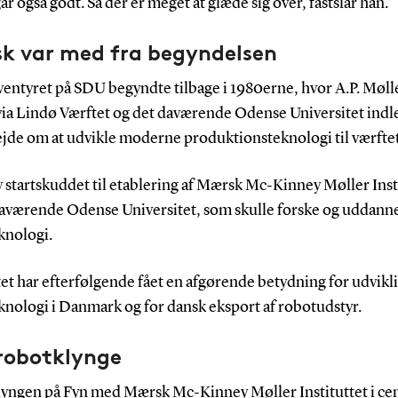
år også godt. Så der er meget at glæde sig over, fastslår han.
k var med fra begyndelsen
entyret på SDU begyndte tilbage i 1980erne, hvor A.P. Møll
ia Lindø Værftet og det daværende Odense Universitet indle
jde om at udvikle moderne produktionsteknologi til værftet
 startskuddet til etablering af Mærsk Mc-Kinney Møller Inst
daværende Odense Universitet, som skulle forske og uddanne
knologi.
tet har efterfølgende fået en afgørende betydning for udvikl
knologi i Danmark og for dansk eksport af robotudstyr.
 robotklynge
yngen på Fyn med Mærsk Mc-Kinney Møller Instituttet i c