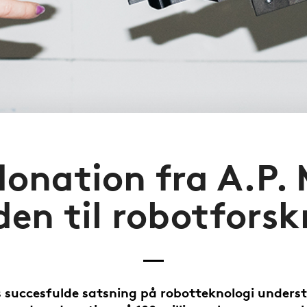
donation fra A.P. 
den til robotforsk
 succesfulde satsning på robotteknologi unders