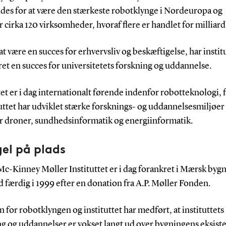
des for at være den stærkeste robotklynge i Nordeuropa og
 cirka 120 virksomheder, hvoraf flere er handlet for milliar
t være en succes for erhvervsliv og beskæftigelse, har instit
et en succes for universitetets forskning og uddannelse.
tet er i dag internationalt førende indenfor robotteknologi,
tuttet har udviklet stærke forsknings- og uddannelsesmiljøer
r droner, sundhedsinformatik og energiinformatik.
el på plads
c-Kinney Møller Instituttet er i dag forankret i Mærsk byg
 færdig i 1999 efter en donation fra A.P. Møller Fonden.
 for robotklyngen og instituttet har medført, at instituttets
ng og uddannelser er vokset langt ud over bygningens eksist