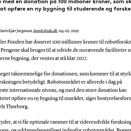
e med en donation på 100 millioner kroner, som s
l at opføre en ny bygning til studerende og forske
Marie Kjær Jørgensen,
bomk@sdu.dk
,
04-03-2019
ller Fonden har doneret 100 millioner kroner til robotforsk
Pengene skal bruges til at udvide de nuværende faciliteter 
ne bygning, der ventes at stå klar 2022.
 meget taknemmelige for donationen, som kommer til at styr
rskningen betydeligt. Robotområdet er allerede i dag på
este internationale niveau, og med den store donation kan
tetet opføre en ny bygning til området, siger bestyrelsesfo
ls Thorborg.
yder, at vi får optimale rammer til at videreudvikle forsknin
ions- og uddannelsesmiljøet indenfor robotområdet. Bygger