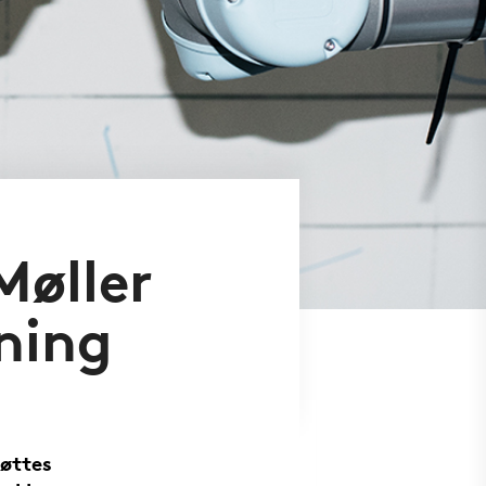
Møller
ning
tøttes