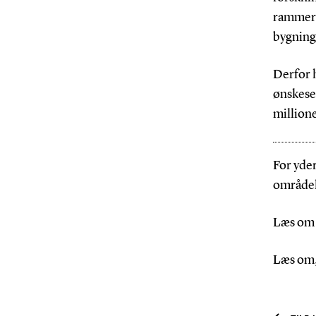
rammer 
bygning
Derfor h
ønskese
millione
For yde
områdele
Læs o
Læs om