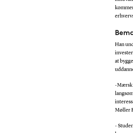
kommer 
erhvervs
Bemæ
Han und
invester
at bygge
uddanne
-Mærsk M
langsom
interess
Møller 
- Studen