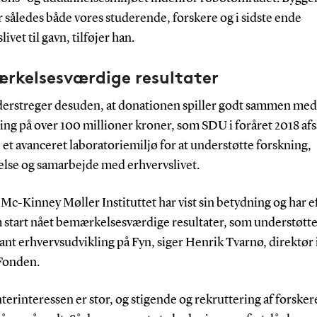
således både vores studerende, forskere og i sidste ende
livet til gavn, tilføjer han.
rkelsesværdige resultater
erstreger desuden, at donationen spiller godt sammen med
ing på over 100 millioner kroner, som SDU i foråret 2018 afsa
 et avanceret laboratoriemiljø for at understøtte forskning,
lse og samarbejde med erhvervslivet.
c-Kinney Møller Instituttet har vist sin betydning og har e
 start nået bemærkelsesværdige resultater, som understøtte
ant erhvervsudvikling på Fyn, siger Henrik Tvarnø, direktør i
Fonden.
terinteressen er stor, og stigende og rekruttering af forsker