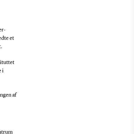
er-
dte et
.
ituttet
 i
ingen af
entrum