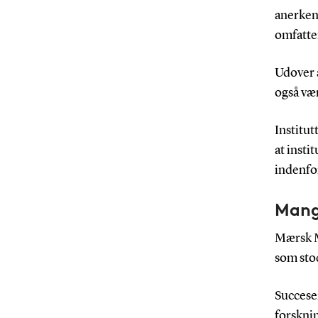
anerken
omfatter
Udover a
også vær
Institut
at insti
indenfo
Mang
Mærsk M
som stod
Succesen
forskni