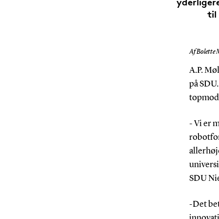
yderliger
ti
Af Bolette 
A.P. Mø
på SDU. 
topmoder
- Vi er
robotfo
allerhøj
universi
SDU Nie
-Det bet
innovat