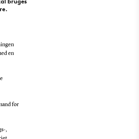
kal bruges
re.
ningen
med en
ke
rmand for
gs-,
iet