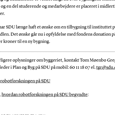
og en del studerende og medarbejdere er placeret i midlert
er.
ar SDU længe haft et ønske om en tilbygning til instituttet 
dlen. Det ønske går nu i opfyldelse med fondens donation p
r kroner til en ny bygning.
rligere oplysninger om byggeriet, kontakt Tom Møenbo Gre
der i Plan og Byg på SDU på mobil: 60 11 18 07 el.
tgr@sdu.
m
robotforskningen på SDU
,
hvordan robotforskningen på SDU begyndte
: