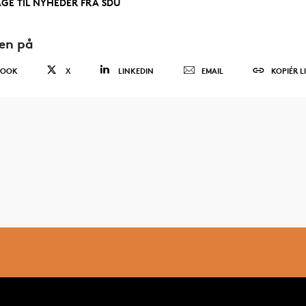
AGE TIL NYHEDER FRA SDU
den på
BOOK
X
LINKEDIN
EMAIL
KOPIÉR L