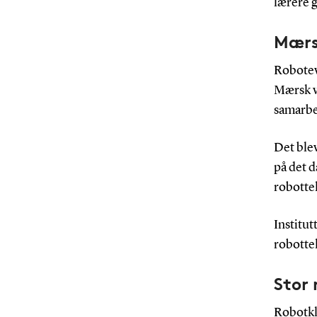
lærere g
Mærs
Robotev
Mærsk v
samarbe
Det blev
på det 
robotte
Institut
robotte
Stor
Robotkl