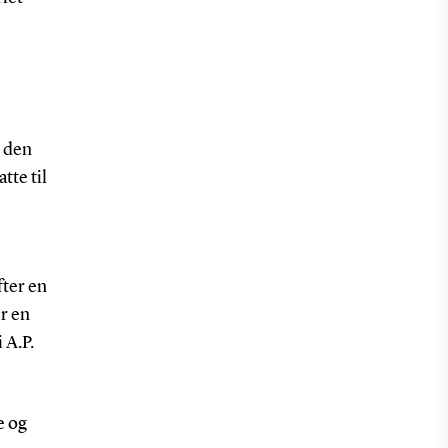
 den
tte til
fter en
r en
 A.P.
e og