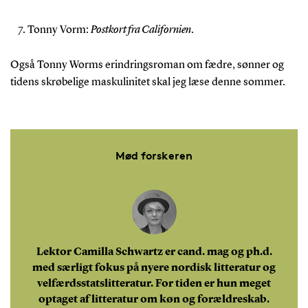
Tonny Vorm:
Postkort fra Californien
.
Også Tonny Worms erindringsroman om fædre, sønner og
tidens skrøbelige maskulinitet skal jeg læse denne sommer.
Mød forskeren
Lektor Camilla Schwartz er cand. mag og ph.d.
med særligt fokus på nyere nordisk litteratur og
velfærdsstatslitteratur. For tiden er hun meget
optaget af litteratur om køn og forældreskab.