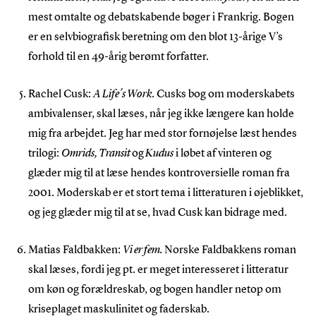
mest omtalte og debatskabende bøger i Frankrig. Bogen
er en selvbiografisk beretning om den blot 13-årige V’s
forhold til en 49-årig berømt forfatter.
Rachel Cusk:
A Life´s Work
. Cusks bog om moderskabets
ambivalenser, skal læses, når jeg ikke længere kan holde
mig fra arbejdet. Jeg har med stor fornøjelse læst hendes
trilogi:
Omrids, Transit
og
Kudus
i løbet af vinteren og
glæder mig til at læse hendes kontroversielle roman fra
2001. Moderskab er et stort tema i litteraturen i øjeblikket,
og jeg glæder mig til at se, hvad Cusk kan bidrage med.
Matias Faldbakken:
Vi er fem.
Norske Faldbakkens roman
skal læses, fordi jeg pt. er meget interesseret i litteratur
om køn og forældreskab, og bogen handler netop om
kriseplaget maskulinitet og faderskab.