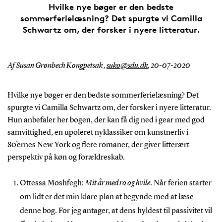
Hvilke nye bøger er den bedste
sommerferielæsning? Det spurgte vi Camilla
Schwartz om, der forsker i nyere litteratur.
Af Susan Grønbech Kongpetsak ,
suko@sdu.dk
,
20-07-2020
Hvilke nye bøger er den bedste sommerferielæsning? Det
spurgte vi Camilla Schwartz om, der forsker i nyere litteratur.
Hun anbefaler her bogen, der kan få dig ned i gear med god
samvittighed, en upoleret nyklassiker om kunstnerliv i
80’ernes New York og flere romaner, der giver litterært
perspektiv på køn og forældreskab.
Ottessa Moshfegh:
Mit år med ro og hvile
. Når ferien starter
om lidt er det min klare plan at begynde med at læse
denne bog. For jeg antager, at dens hyldest til passivitet vil