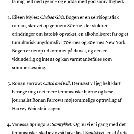
få mig helt ned i gear – og endda med god samvittighed.
Eileen Myles:
Chelsea Girls.
Bogen er en selvbiografisk
roman, skrevet op gennem 80’erne, der skildrer
erindringer om katolsk opvækst, en alkoholiseret far og et
tumultarisk ungdomsliv i 70’ernes og 80’ernes New York.
Bogen er netop udkommet på dansk, og den er
vidunderlig og intens og kan varmt anbefales som
sommerlæsning.
Ronan Farrow:
Catch and Kill
. Dernæst vil jeg helt klart
bevæge mig i det mere feministiske hjørne og læse
journalist Ronan Farrows møjsommelige optrevling af
Harvey Weinstein sagen.
Vanessa Springora:
Samtykket
. Og nu vi er i gang med det
feministiske, skal jeg også have læst
Samtykket
, en af årets