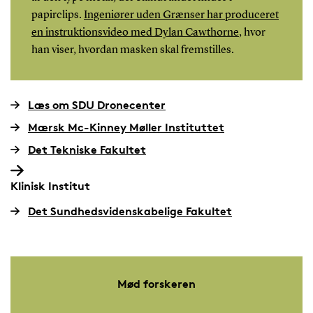
papirclips.
Ingeniører uden Grænser har produceret
en instruktionsvideo med Dylan Cawthorne
, hvor
han viser, hvordan masken skal fremstilles.
Læs om SDU Dronecenter
Mærsk Mc-Kinney Møller Instituttet
Det Tekniske Fakultet
Klinisk Institut
Det Sundhedsvidenskabelige Fakultet
Mød forskeren