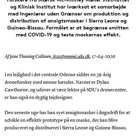
og Klinisk Institut har iværksat et samarbejde
med Ingeniører uden Grænser om produktion og
distribution af ansigtsmasker i Sierra Leone og
Guinea-Bissau. Formålet er at begrænse smitten
med COVID-19 og teste maskernes effekt.
Af Jane Thoning Callesen,
jtca@mmmi.sdu.dk
,
17-04-2020
I en lejlighed i det centrale Odense sidder en 39-årig
droneforsker med ømme hænder. Navnet er Dylan
Cawthorne, og udover at være lektor på SDU’s dronecenter,
er han også en dygtig tøjdesigner.
Den seneste uge har han syet ansigtsmasker i døgndrift for at
udvikle en effektiv prototype på en maske, der kan blive
produceret og distribueret i Sierra Leone og Guinea-Bissau.