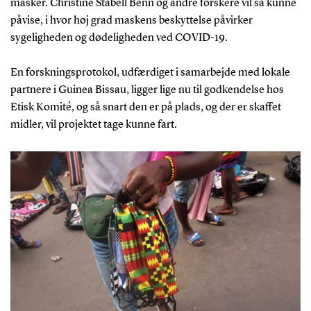
masker. Christine Stabell Benn og andre forskere vil så kunne
påvise, i hvor høj grad maskens beskyttelse påvirker
sygeligheden og dødeligheden ved COVID-19.
En forskningsprotokol, udfærdiget i samarbejde med lokale
partnere i Guinea Bissau, ligger lige nu til godkendelse hos
Etisk Komité, og så snart den er på plads, og der er skaffet
midler, vil projektet tage kunne fart.