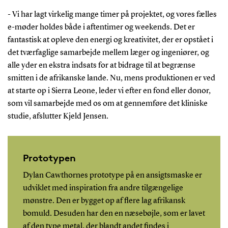
- Vi har lagt virkelig mange timer på projektet, og vores fælles
e-møder holdes både i aftentimer og weekends. Det er
fantastisk at opleve den energi og kreativitet, der er opstået i
det tværfaglige samarbejde mellem læger og ingeniører, og
alle yder en ekstra indsats for at bidrage til at begrænse
smitten i de afrikanske lande. Nu, mens produktionen er ved
at starte op i Sierra Leone, leder vi efter en fond eller donor,
som vil samarbejde med os om at gennemføre det kliniske
studie, afslutter Kjeld Jensen.
Prototypen
Dylan Cawthornes prototype på en ansigtsmaske er
udviklet med inspiration fra andre tilgængelige
mønstre. Den er bygget op af flere lag afrikansk
bomuld. Desuden har den en næsebøjle, som er lavet
af den type metal, der blandt andet findes i