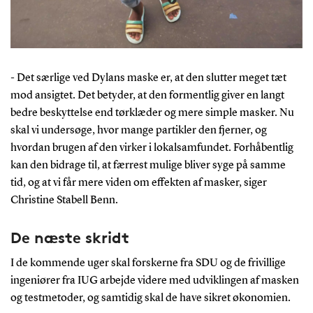
- Det særlige ved Dylans maske er, at den slutter meget tæt
mod ansigtet. Det betyder, at den formentlig giver en langt
bedre beskyttelse end tørklæder og mere simple masker. Nu
skal vi undersøge, hvor mange partikler den fjerner, og
hvordan brugen af den virker i lokalsamfundet. Forhåbentlig
kan den bidrage til, at færrest mulige bliver syge på samme
tid, og at vi får mere viden om effekten af masker, siger
Christine Stabell Benn.
De næste skridt
I de kommende uger skal forskerne fra SDU og de frivillige
ingeniører fra IUG arbejde videre med udviklingen af masken
og testmetoder, og samtidig skal de have sikret økonomien.