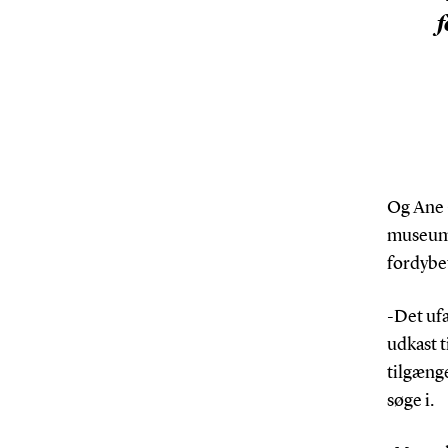
f
Og Ane 
museums
fordybe
-Det ufa
udkast t
tilgænge
søge i.