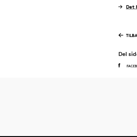
Det 
TILB
Del si
FACE