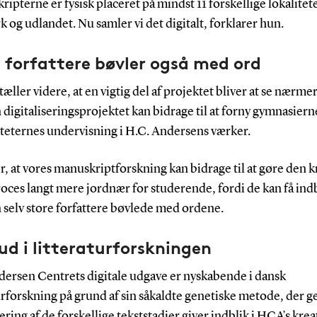
ipterne er fysisk placeret på mindst 11 forskellige lokalitete
og udlandet. Nu samler vi det digitalt, forklarer hun.
 forfattere bøvler også med ord
æller videre, at en vigtig del af projektet bliver at se nærme
digitaliseringsprojektet kan bidrage til at forny gymnasiern
iteternes undervisning i H.C. Andersens værker.
r, at vores manuskriptforskning kan bidrage til at gøre den k
oces langt mere jordnær for studerende, fordi de kan få indb
 selv store forfattere bøvlede med ordene.
d i litteraturforskningen
dersen Centrets digitale udgave er nyskabende i dansk
urforskning på grund af sin såkaldte genetiske metode, der
sering af de forskellige tekststadier giver indblik i HCA’s krea