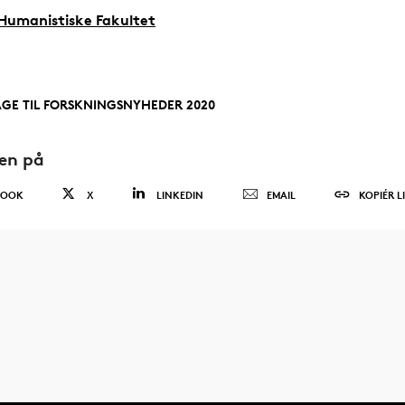
Humanistiske Fakultet
AGE TIL FORSKNINGSNYHEDER 2020
den på
BOOK
X
LINKEDIN
EMAIL
KOPIÉR L