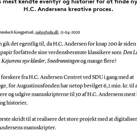
 mest kendte eventyr og historier for at finde n
H.C. Andersens kreative proces.
rønbech Kongpetsak,
suko@sdu.dk
,
15-04-2020
gik det egentlig til, da H.C. Andersen for knap 200 år side
 papir forfattede sine verdensberømte klassikere som
Den Li
,
Kejserens nye klæder
,
Snedronningen
og mange flere?
l forskere fra H.C. Andersen Centret ved SDU i gang med at
e, for Augustinusfonden har netop bevilget 6,2 mio. kr. til 
sere og udgive manuskripterne til 50 af H.C. Andersens mest
og historier.
ørste skridt til at realisere det store projekt med at digitalise
Andersens manuskripter.