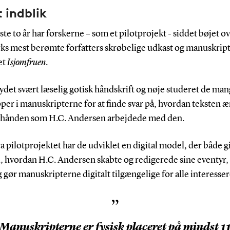
 indblik
te to år har forskerne – som et pilotprojekt - siddet bøjet o
s mest berømte forfatters skrøbelige udkast og manuskripte
et
Isjomfruen
.
ydet svært læselig gotisk håndskrift og nøje studeret de mang
per i manuskripterne for at finde svar på, hvordan teksten 
erhånden som H.C. Andersen arbejdede med den.
a pilotprojektet har de udviklet en digital model, der både g
i, hvordan H.C. Andersen skabte og redigerede sine eventyr,
 gør manuskripterne digitalt tilgængelige for alle interesse
”
Manuskripterne er fysisk placeret på mindst 1