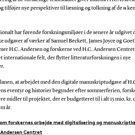
g tilføjer nye perspektiver til læsning og tolkning af de
n
ken
ionalt har førende forskningsmiljøer i de senere år udgivet d
ke udgaver af værker af Samuel Beckett, James Joyce og Goe
er H.C. Andersen og forskerne ved H.C. Andersen Centret 
t internationale felt, der flytter litteraturforskningen i nye
r.
planen, at arbejdet med den digitale manuskriptudgave af H.
ns eventyr og historier begynder efter sommerferien, fors
ere midler til projektet, der er budgetteret til i alt 15 mio. kr.
m år.
om forskernes arbejde med digitalisering og manuskriptl
 Andersen Centret