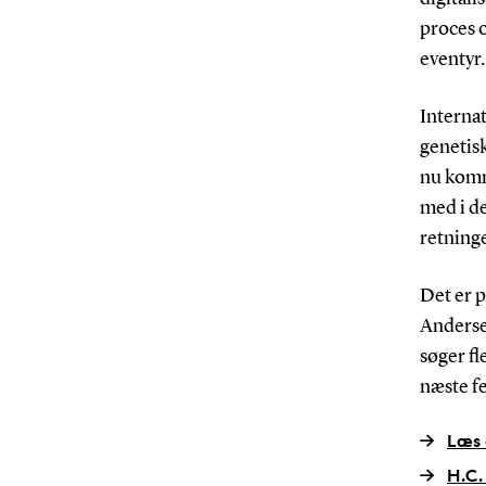
proces o
eventyr.
Internat
genetis
nu komm
med i de
retninge
Det er 
Anderse
søger fl
næste fe
Læs 
H.C.