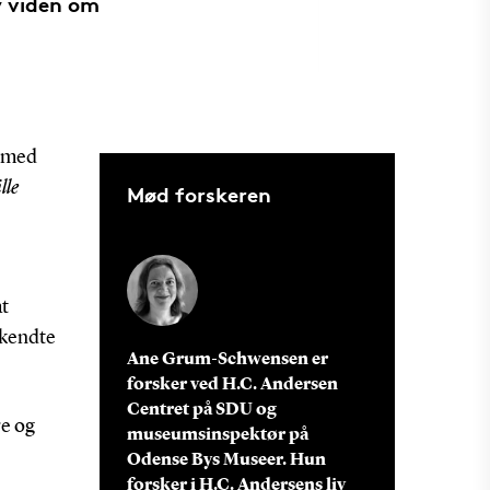
y viden om
n med
lle
Mød forskeren
at
 kendte
Ane Grum-Schwensen er
forsker ved H.C. Andersen
Centret på SDU og
re og
museumsinspektør på
Odense Bys Museer. Hun
forsker i H.C. Andersens liv