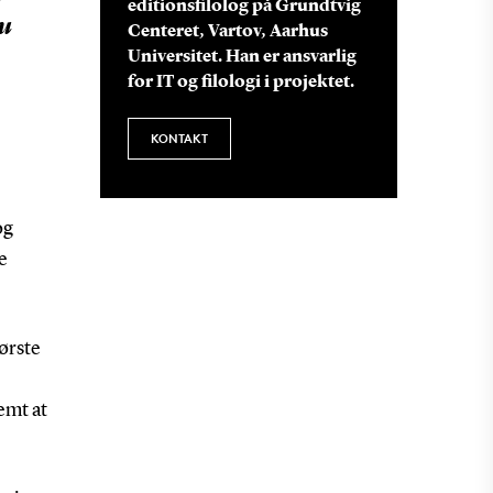
editionsfilolog på Grundtvig
Nu
Centeret, Vartov, Aarhus
Universitet. Han er ansvarlig
for IT og filologi i projektet.
KONTAKT
og
e
første
emt at