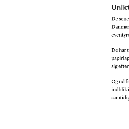
Unikt
De senes
Danmark
eventyr
De har t
papirlap
sig eft
Og ud fr
indblik 
samtidig