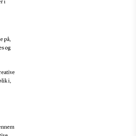
r i
re på,
es og
reative
lik i,
 gennem
tive