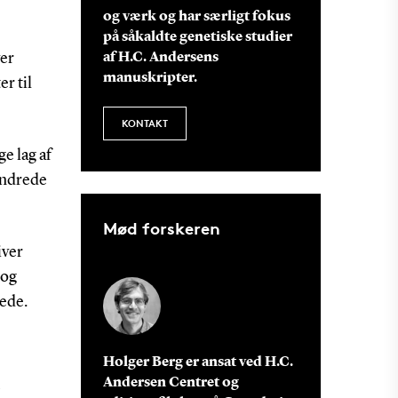
og værk og har særligt fokus
på såkaldte genetiske studier
ver
af H.C. Andersens
manuskripter.
r til
KONTAKT
e lag af
ændrede
Mød forskeren
iver
 og
rede.
Holger Berg er ansat ved H.C.
Andersen Centret og
1