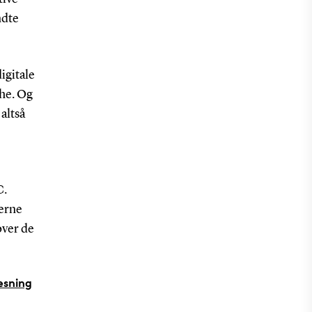
dte
igitale
the. Og
altså
C.
kerne
 over de
æsning