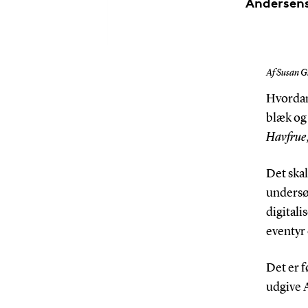
Andersens
Af Susan G
Hvordan 
blæk og
Havfrue
Det ska
undersøg
digitali
eventyr 
Det er f
udgive 