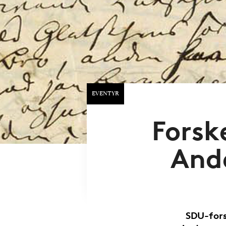
EVENTYR
Forsk
Ande
SDU-fors