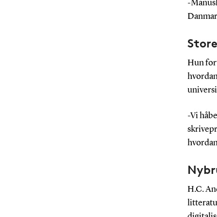
-Manuskr
Danmark 
Store
Hun fort
hvordan 
univers
-Vi håbe
skrivepr
hvordan
Nybru
H.C. An
litterat
digitali