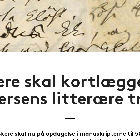
ere skal kortlægg
rsens litterære t
kere skal nu på opdagelse i manuskripterne til 5