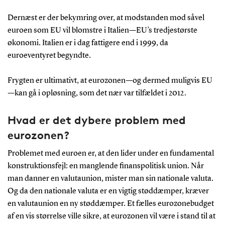
Dernæst er der bekymring over, at modstanden mod såvel
euroen som EU vil blomstre i Italien—EU’s tredjestørste
økonomi. Italien er i dag fattigere end i 1999, da
euroeventyret begyndte.
Frygten er ultimativt, at eurozonen—og dermed muligvis EU
—kan gå i opløsning, som det nær var tilfældet i 2012.
Hvad er det dybere problem med
eurozonen?
Problemet med euroen er, at den lider under en fundamental
konstruktionsfejl: en manglende finanspolitisk union. Når
man danner en valutaunion, mister man sin nationale valuta.
Og da den nationale valuta er en vigtig støddæmper, kræver
en valutaunion en ny støddæmper. Et fælles eurozonebudget
af en vis størrelse ville sikre, at eurozonen vil være i stand til at