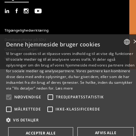
Tilgængelighedserklæring
Databeskyttelse på SDU
Denne hjemmeside bruger cookies
Cookie-indstillinger
Vi bruger cookies til at tilpasse vores indhold og til at vise dig funktioner
Whistleblowerordning på SDU
til sociale medier og til at analysere vores trafik. Vi deler også
DANISH
oplysninger om din brug af vores hjemmeside med vores partnere inden
for sociale medier og analysepartnere. Vores partnere kan kombinere
ENGLISH
disse data med andre oplysninger, du har givet dem, eller som de har
indsamlet fra din brug af deres tjenester. Se hvilke, inden du samtykker
DANISH
via "Vis detaljer" neden for.
Læs mere
NØDVENDIGE
TREDJEPARTSSTATISTIK
MÅLRETTEDE
IKKE-KLASSIFICEREDE
VIS DETALJER
AFVIS ALLE
ACCEPTER ALLE