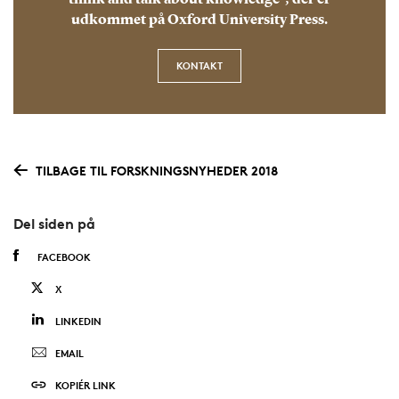
think and talk about knowledge", der er
udkommet på Oxford University Press.
KONTAKT
TILBAGE TIL FORSKNINGSNYHEDER 2018
Del siden på
FACEBOOK
X
LINKEDIN
EMAIL
KOPIÉR LINK