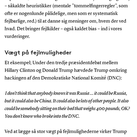
– såkaldte heuristikker (mentale ”tommelfingerregler”, som
ofte er nogenlunde pålidelige, men som er systematisk
fejlbarlige, red.) til at danne sig meninger om, hvem der ved
hvad. Det bringer fejlkilder – også kaldet bias – ind i vores
vurderinger.
Vægt på fejlmuligheder
Et eksempel; Under den tredje præsidentdebat mellem
Hillary Clinton og Donald Trump hævdede Trump omkring
hackingen af den Demokratiske National Komité (DNC):
I don’t think that anybody knows it was Russia … it could be Russia,
but it could also be China. It could also be lots of other people. It also
could be somebody sitting on their bed that weighs 400 pounds, OK?
You don’t know who broke into the DNC.
Ved at lægge så stor vægt på fejlmulighederne virker Trump