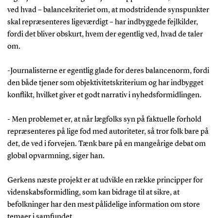
ved hvad – balancekriteriet om, at modstridende synspunkter
skal repræsenteres ligeværdigt – har indbyggede fejlkilder,
fordi det bliver obskurt, hvem der egentlig ved, hvad de taler
om.
-Journalisterne er egentlig glade for deres balancenorm, fordi
den både tjener som objektivitetskriterium og har indbygget
konflikt, hvilket giver et godt narrativ i nyhedsformidlingen.
- Men problemet er, at når lægfolks syn på faktuelle forhold
repræsenteres på lige fod med autoriteter, så tror folk bare på
det, de ved i forvejen. Tænk bare på en mangeårige debat om
global opvarmning, siger han.
Gerkens næste projekt er at udvikle en række principper for
videnskabsformidling, som kan bidrage til at sikre, at
befolkninger har den mest pålidelige information om store
temaer i samfundet.