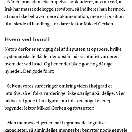
- Når en præsident eksempelvis konkluderer, at vi nu ved, at
Irak har masseødelæggelsesvåben, så indikerer han hermed,
at man ikke behøver mere dokumentation, men er i position
til at skride til handling, forklarer lektor Mikkel Gerken.
Hvem ved hvad?
Netop derfor er en vigtig del af disputsen at opspore, hvilke
systematiske fejlkilder der opstår, når vi intuitivt vurderer,
hvem der ved hvad. Og her er der både gode og dårlige
nyheder. Den gode først:
- Selvom vores vurderinger omkring viden i høj grad er
intuitive, så er folks vurderinger ikke særligt upålidelige. Vi er
faktisk ret gode til at afgøre, om folk ved noget eller ej,
begynder lektor Mikkel Gerken og fortsætter:
- Men menneskehjernen har begrænsede kognitive
kapaciteter, så almindelige mennesker benytter nogle genveje