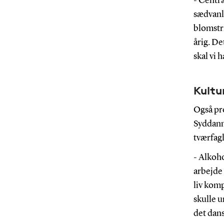
- Centra
sædvanli
blomstri
årig. D
skal vi 
Kultu
Også pr
Syddanm
tværfag
-
Alkoho
arbejde 
liv komp
skulle u
det dan