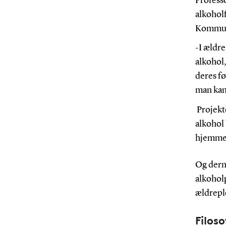
Professo
alkoholf
Kommune
-I ældre
alkohol,
deres fø
man kan 
Projekt
alkohol 
hjemme
Og dernæ
alkoholp
ældrepl
Filos