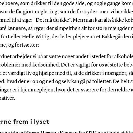
r beboere, som drikker til den gode side, og nogle gange ko
vor de får gjort nogle ting, som de fortryder, men vi har ikke
mel til at sige: ”Det må du ikke”. Men man kan altså ikke kø
café længere, så ryger der simpelthen alt for store mængder 
, fortæller Helle Wittig, der leder plejecentret Bakkegården i
, og fortsætter:
dnet arbejder vi på at sætte noget andet i stedet for alkohol
problemer med kedsomhed. Det er vigtigt for os at støtte be
eve et værdigt liv og hjælpe med til, at de drikker i mængder, s
ed, hvad der er op og ned og selv kan gå på toilettet. De helt 
nger er i hjemmeplejen, hvor det er sværere for den ældre at
nativer.
rne frem i lyset