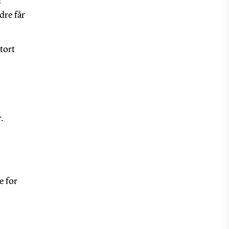
r
dre får
tort
.
e for