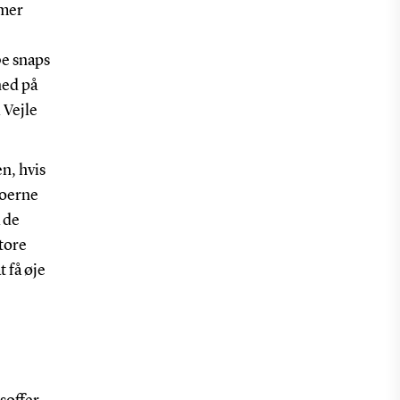
mmer
be snaps
ned på
 Vejle
en, hvis
boerne
å de
store
 få øje