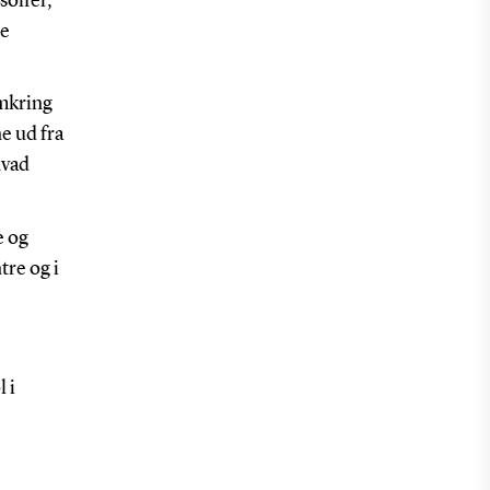
soffer,
le
omkring
e ud fra
hvad
e og
tre og i
 i