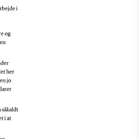
rbejde i
re og
gen
nder
det her
men jo
larer
 såkaldt
t i at