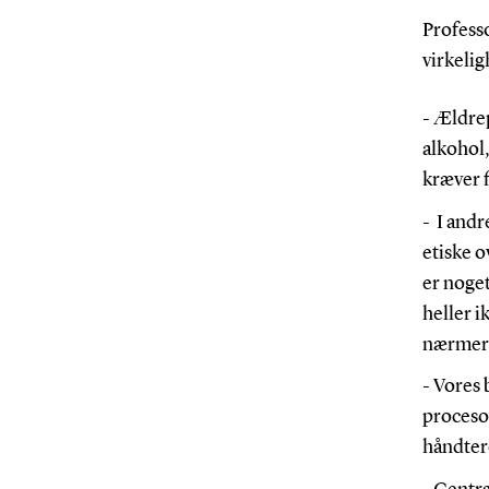
Professo
virkeli
- Ældre
alkohol,
kræver f
- I and
etiske o
er noget
heller i
nærmer
- Vores 
procesor
håndtere