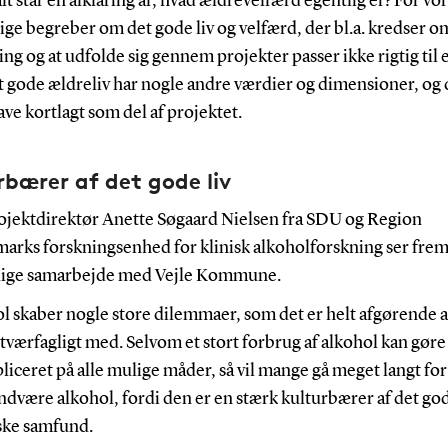
lt står en afklaring af, hvad ældrevelfærd egentlig er? For vo
ge begreber om det gode liv og velfærd, der bl.a. kredser o
ng og at udfolde sig gennem projekter passer ikke rigtig til 
et gode ældreliv har nogle andre værdier og dimensioner, og
have kortlagt som del af projektet.
rbærer af det gode liv
ojektdirektør Anette Søgaard Nielsen fra SDU og Region
arks forskningsenhed for klinisk alkoholforskning ser frem 
lige samarbejde med Vejle Kommune.
l skaber nogle store dilemmaer, som det er helt afgørende a
tværfagligt med. Selvom et stort forbrug af alkohol kan gøre
liceret på alle mulige måder, så vil mange gå meget langt for
ndvære alkohol, fordi den er en stærk kulturbærer af det gode
ske samfund.