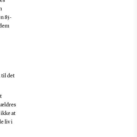
res
m
en 85-
 dem
til det
t
 ældres
 ikke at
 liv i