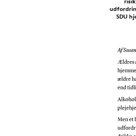
risi
udfordrin
SDU hj
Af Susa
Ældres a
hjemmep
ældre ha
end tidl
Alkohol 
plejehj
Men et 
udfordri