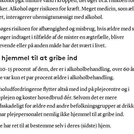
lkohol pga. mindre vand i kroppen, det øger bl.a. risikoen fo
ker. Alkohol øger risikoen for kræft. Meget medicin, som æl
et, interagerer uhensigtsmæssigt med alkohol.
 øges risikoen for afhængighed og misbrug, hvis ældre med s
øger indtaget i tilfælde af de mister en ægtefælle, bliver
vende eller på anden måde har det svært i livet.
 hjemmel til at gribe ind
 10-15 procent af dem, der er i alkoholbehandling, over 60 år
e var kun et par procent ældre i alkoholbehandling.
oludfordringerne flytter altså med ind på plejecentre og i
lejen og koster hovedbrud dér. Selvom det er mere
sskadeligt for ældre end andre befolkningsgrupper at drikk
ar plejepersonalet nemlig ikke hjemmel til at gribe ind.
 har ret til at bestemme selv i deres (sidste) hjem.