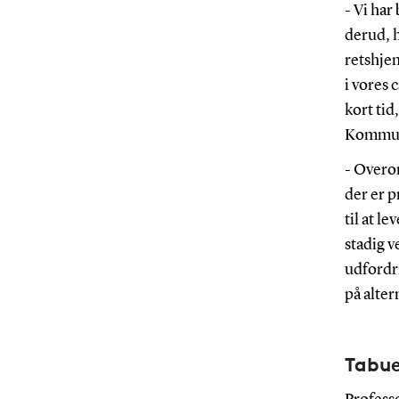
- Vi ha
derud, h
retshjem
i vores 
kort tid
Kommune
- Overor
der er 
til at l
stadig v
udfordri
på alter
Tabue