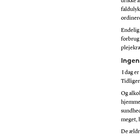
drikke a
faldulyk
ordiner
Endelig
forbrug 
plejekræ
Ingen
I dag er
Tidliger
Og alkoh
hjemmep
sundhed
meget, h
De ældre