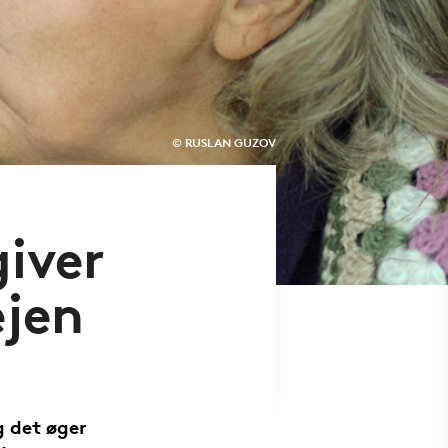
© RUSLAN GUZOV
giver
ejen
g det øger