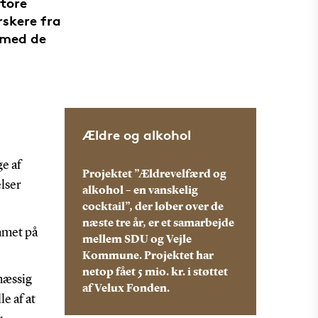
store
rskere fra
 med de
Ældre og alkohol
e af
Projektet ”Ældrevelfærd og
elser
alkohol – en vanskelig
cocktail”, der løber over de
næste tre år, er et samarbejde
ommet på
mellem SDU og Vejle
Kommune. Projektet har
netop fået 5 mio. kr. i støttet
mæssig
af Velux Fonden.
e af at