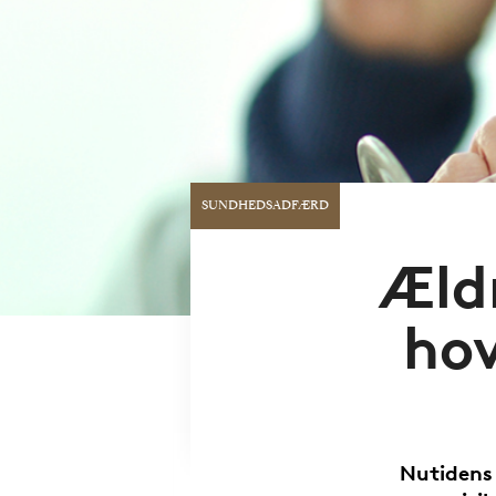
SUNDHEDSADFÆRD
Ældr
hov
Nutidens 