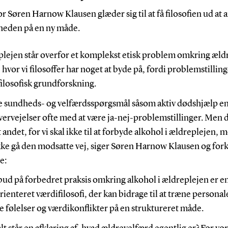
r Søren Harnow Klausen glæder sig til at få filosofien ud at a
gheden på en ny måde.
plejen står overfor et komplekst etisk problem omkring æld
 hvor vi filosoffer har noget at byde på, fordi problemstillin
ilosofisk grundforskning.
re sundheds- og velfærdsspørgsmål såsom aktiv dødshjælp e
vervejelser ofte med at være ja-nej-problemstillinger. Men 
 andet, for vi skal ikke til at forbyde alkohol i ældreplejen, 
kke gå den modsatte vej, siger Søren Harnow Klausen og fork
e:
bud på forbedret praksis omkring alkohol i ældreplejen er en
ienteret værdifilosofi, der kan bidrage til at træne personale
 følelser og værdikonflikter på en struktureret måde.