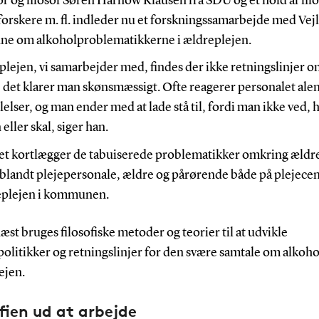
r og filosof Søren Harnow Klausen fra SDU og et hold af filo
orskere m. fl. indleder nu et forskningssamarbejde med Vej
 om alkoholproblematikkerne i ældreplejen.
plejen, vi samarbejder med, findes der ikke retningslinjer 
 det klarer man skønsmæssigt. Ofte reagerer personalet alen
lelser, og man ender med at lade stå til, fordi man ikke ved, 
eller skal, siger han.
et kortlægger de tabuiserede problematikker omkring ældr
blandt plejepersonale, ældre og pårørende både på plejecen
plejen i kommunen.
st bruges filosofiske metoder og teorier til at udvikle
olitikker og retningslinjer for den svære samtale om alkohol
ejen.
ofien ud at arbejde