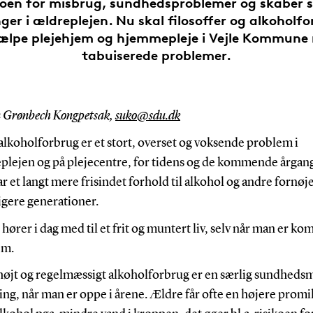
koen for misbrug, sundhedsproblemer og skaber 
ger i ældreplejen. Nu skal filosoffer og alkoholfo
ælpe plejehjem og hjemmepleje i Vejle Kommune
tabuiserede problemer.
n Grønbech Kongpetsak,
suko@sdu.dk
lkoholforbrug er et stort, overset og voksende problem i
lejen og på plejecentre, for tidens og de kommende årgang
r et langt mere frisindet forhold til alkohol og andre fornøj
igere generationer.
hører i dag med til et frit og muntert liv, selv når man er k
em.
højt og regelmæssigt alkoholforbrug er en særlig sundheds
ng, når man er oppe i årene. Ældre får ofte en højere promill