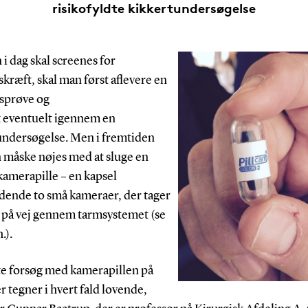
risikofyldte kikkertundersøgelse
i dag skal screenes for
kræft, skal man først aflevere en
gsprøve og
 eventuelt igennem en
undersøgelse. Men i fremtiden
 måske nøjes med at sluge en
kamerapille – en kapsel
dende to små kameraer, der tager
r på vej gennem tarmsystemet (se
.).
te forsøg med kamerapillen på
r tegner i hvert fald lovende,