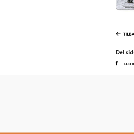
TILB
Del si
FACE