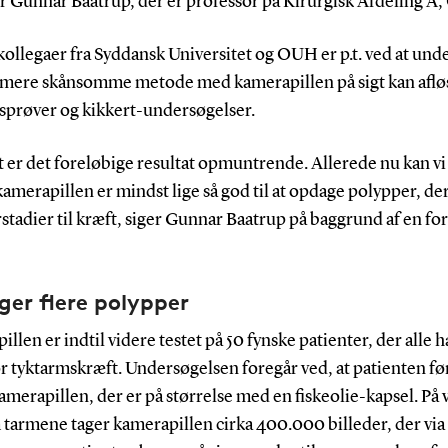
er Gunnar Baatrup, der er professor på Kirurgisk Afdeling A
ollegaer fra Syddansk Universitet og OUH er p.t. ved at und
mere skånsomme metode med kamerapillen på sigt kan aflø
gsprøver og kikkert-undersøgelser.
alt er det foreløbige resultat opmuntrende. Allerede nu kan vi
 kamerapillen er mindst lige så god til at opdage polypper, de
stadier til kræft, siger Gunnar Baatrup på baggrund af en fo
er flere polypper
llen er indtil videre testet på 50 fynske patienter, der alle ha
or tyktarmskræft. Undersøgelsen foregår ved, at patienten fø
amerapillen, der er på størrelse med en fiskeolie-kapsel. På 
tarmene tager kamerapillen cirka 400.000 billeder, der via