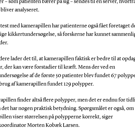
 – som patienten bærer på sig – sendes til en server, hvorfr
bliver analyseret.
test med kamerapillen har patienterne også fået foretaget d
ige kikkertundersøgelse, så forskerne har kunnet sammenli
der.
idere lader det til, at kamerapillen faktisk er bedre til at opda
, der kan være forstadier til kræft. Mens der ved en
ndersøgelse af de første 50 patienter blev fundet 67 polyppe
brug af kamerapillen fundet 129 polypper.
pillen finder altså flere polypper, men det er endnu for tidli
m det har nogen praktisk betydning. Spørgsmålet er også, om
llen viser størrelsen på polypperne korrekt, siger
koordinator Morten Kobæk Larsen.