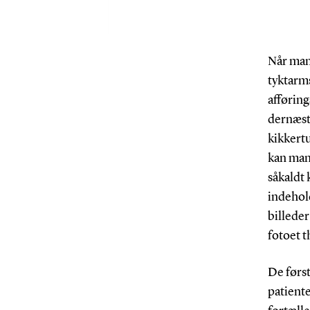
Når man 
tyktarms
afførin
dernæst
kikkert
kan man
såkaldt 
indehol
billede
fotoet th
De førs
patiente