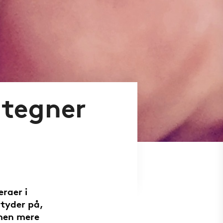
 tegner
raer i
 tyder på,
 men mere