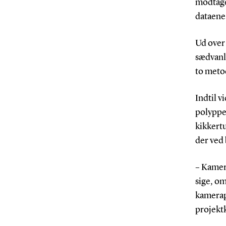
modtager
dataene 
Ud over 
sædvanl
to meto
Indtil v
polypper
kikkertu
der ved 
– Kamera
sige, o
kamerapi
projekt