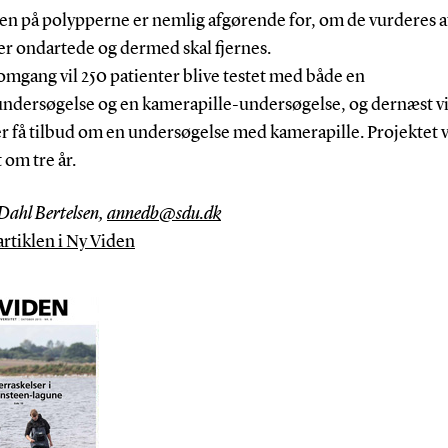
sen på polypperne er nemlig afgørende for, om de vurderes a
er ondartede og dermed skal fjernes.
 omgang vil 250 patienter blive testet med både en
undersøgelse og en kamerapille-undersøgelse, og dernæst v
er få tilbud om en undersøgelse med kamerapille. Projektet 
t om tre år.
Dahl Bertelsen,
annedb@sdu.dk
artiklen i Ny Viden