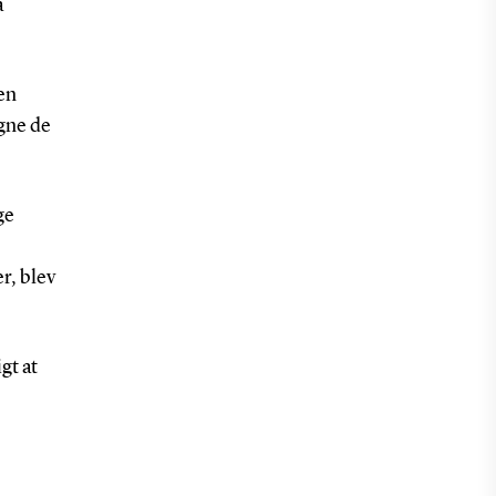
a
en
gne de
ge
r, blev
gt at