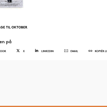
AGE TIL OKTOBER
den på
BOOK
X
LINKEDIN
EMAIL
KOPIÉR L