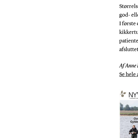
Størrel
god- ell
I første
kikkert
patient
afslutte
Af Anne 
Se hele 