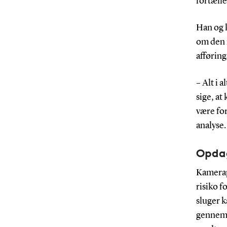
fortæll
Han og k
om den 
afførin
– Alt i 
sige, at
være for
analyse.
Opdag
Kamerapi
risiko f
sluger k
gennem 