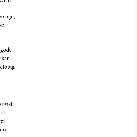
, OUH.
ersøge,
se
 godt
r kan
reløbig
r vist
rst
vej
 en