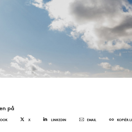
den på
BOOK
X
LINKEDIN
EMAIL
KOPIÉR L