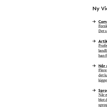
Ny Vi
Comp
Forsk
Det s
Arti
Profe
landb
han fo
Når 
Flere
det k
kigge(
Spro
Når e
blot 
sprog