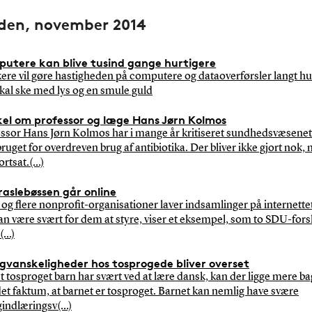
den, november 2014
utere kan blive tusind gange hurtigere
ere vil gøre hastigheden på computere og dataoverførsler langt hu
kal ske med lys og en smule guld
kel om professor og læge Hans Jørn Kolmos
ssor Hans Jørn Kolmos har i mange år kritiseret sundhedsvæsenet
ruget for overdreven brug af antibiotika. Der bliver ikke gjort nok,
rtsat.(...)
raslebøssen går online
 og flere nonprofit-organisationer laver indsamlinger på internett
an være svært for dem at styre, viser et eksempel, som to SDU-fors
...)
gvanskeligheder hos tosprogede bliver overset
t tosproget barn har svært ved at lære dansk, kan der ligge mere b
det faktum, at barnet er tosproget. Barnet kan nemlig have svære
indlæringsv(...)