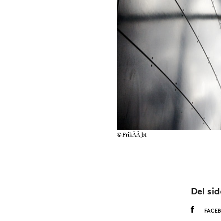
© FrikÃÂ¸bt
Del si
FACE