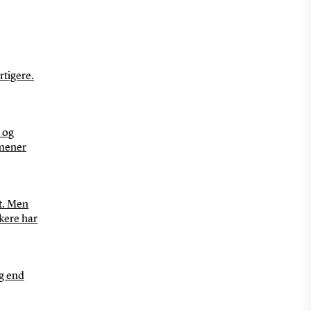
rtigere.
 og
 mener
et. Men
kere har
ag end