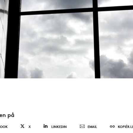
den på
BOOK
X
LINKEDIN
EMAIL
KOPIÉR L