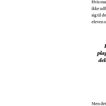
Hvis ma
ikke udf
sig til 
eleven s
plag
del
Men det 