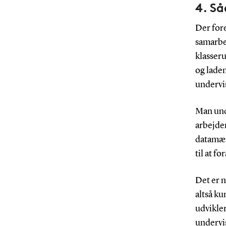
4. Så
Der for
samarbe
klasseru
og laden
undervi
Man und
arbejde
datamæn
til at f
Det er n
altså ku
udvikler
undervis