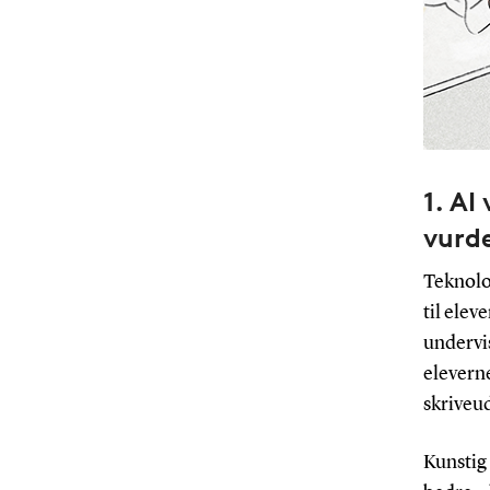
1. AI
vurd
Teknolog
til elev
undervi
eleverne
skriveud
Kunstig 