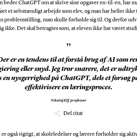
n beder ChatGPT om at skrive sine opgaver en-til-en, har m
ørt et selvstændigt arbejde som elev, og man har heller ikke
den problemstilling, man skulle forholde sig til. Og derfor udv
ig ikke. Det skal betragtes som, at eleven ikke har været studi
”
Der er en tendens til at forstå brug af AI som re
iering eller snyd. Jeg tror snarere, det er udtry
s en nysgerrighed på ChatGPT, dels et forsøg p
effektivisere en læringsproces.
Nikolaj Elf,
professor
Del citat
er også vigtigt, at skoleledelser og lærere forholder sig aktivt