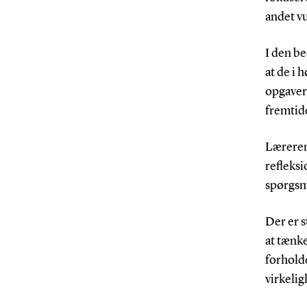
andet v
I den be
at de i 
opgaver,
fremtide
Læreren
refleksi
spørgsm
Der er s
at tænke
forholde
virkelig