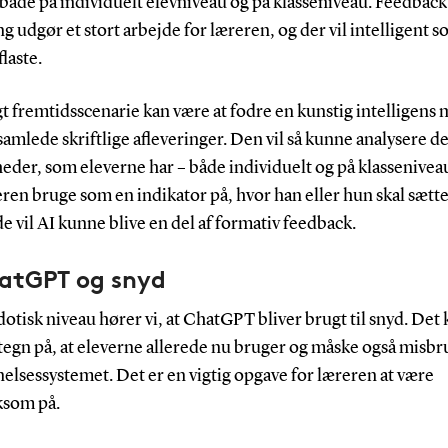
både på individuelt elevniveau og på klasseniveau. Feedback
g udgør et stort arbejde for læreren, og der vil intelligent s
laste.
t fremtidsscenarie kan være at fodre en kunstig intelligens
samlede skriftlige afleveringer. Den vil så kunne analysere de
eder, som eleverne har – både individuelt og på klassenivea
ren bruge som en indikator på, hvor han eller hun skal sætte
 vil AI kunne blive en del af formativ feedback.
hatGPT og snyd
otisk niveau hører vi, at ChatGPT bliver brugt til snyd. Det 
tegn på, at eleverne allerede nu bruger og måske også misbr
elsessystemet. Det er en vigtig opgave for læreren at være
som på.