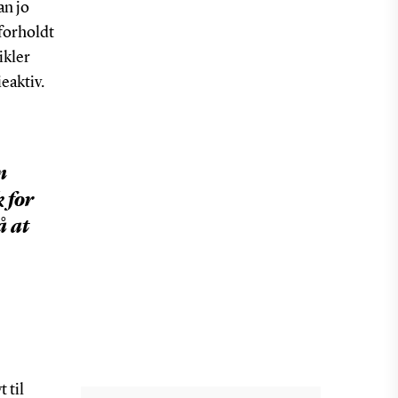
an jo
 forholdt
ikler
eaktiv.
n
k for
å at
 til