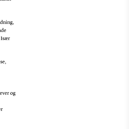
ydning,
ende
 Især
se,
e
lever og
er