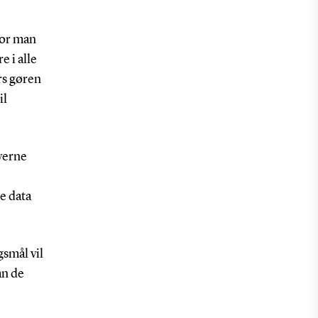
vor man
 i alle
rs gøren
il
verne
e data
gsmål vil
an de