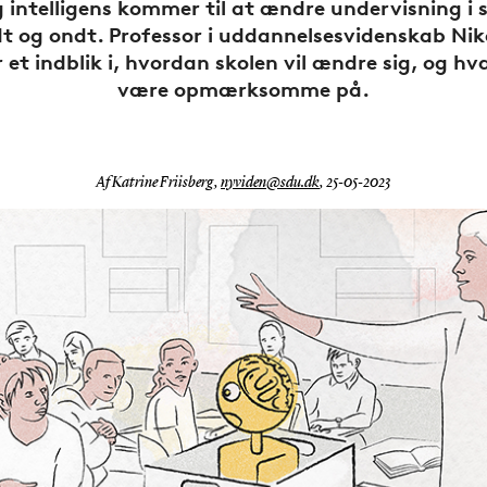
 intelligens kommer til at ændre undervisning i 
t og ondt. Professor i uddannelsesvidenskab Niko
r et indblik i, hvordan skolen vil ændre sig, og hva
være opmærksomme på.
Af Katrine Friisberg,
nyviden@sdu.dk
,
25-05-2023