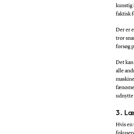
kunstig 
faktisk 
Der er e
tror sna
forsøg p
Det kan 
alle and
maskine 
fænomen
udnytte 
3. Læ
Hvis en 
fokusere