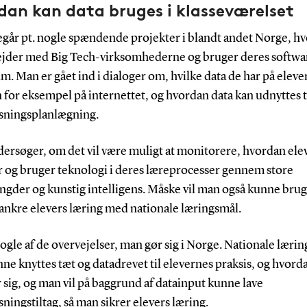
dan kan data bruges i klasseværelset
egår pt. nogle spændende projekter i blandt andet Norge, h
jder med Big Tech-virksomhederne og bruger deres software
m. Man er gået ind i dialoger om, hvilke data de har på eleve
 for eksempel på internettet, og hvordan data kan udnyttes t
sningsplanlægning.
ersøger, om det vil være muligt at monitorere, hvordan ele
r og bruger teknologi i deres læreprocesser gennem store
gder og kunstig intelligens. Måske vil man også kunne brug
orankre elevers læring med nationale læringsmål.
ogle af de overvejelser, man gør sig i Norge. Nationale lærin
nne knyttes tæt og datadrevet til elevernes praksis, og hvord
 sig, og man vil på baggrund af datainput kunne lave
ningstiltag, så man sikrer elevers læring.