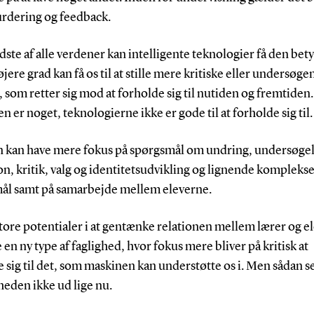
urdering og feedback.
dste af alle verdener kan intelligente teknologier få den bet
højere grad kan få os til at stille mere kritiske eller undersøg
 som retter sig mod at forholde sig til nutiden og fremtiden.
n er noget, teknologierne ikke er gode til at forholde sig til.
 kan have mere fokus på spørgsmål om undring, undersøgel
on, kritik, valg og identitetsudvikling og lignende kompleks
ål samt på samarbejde mellem eleverne.
tore potentialer i at gentænke relationen mellem lærer og e
 en ny type af faglighed, hvor fokus mere bliver på kritisk at
 sig til det, som maskinen kan understøtte os i. Men sådan s
heden ikke ud lige nu.