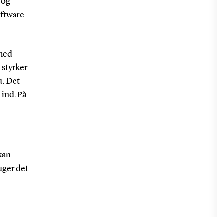
 og
oftware
 med
 styrker
u. Det
 ind. På
kan
uger det