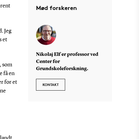
 rent
Mød forskeren
d. Jeg
s et
Nikolaj Elf er professor ved
Center for
t, som
Grundskoleforskning.
e få en
r for et
KONTAKT
rne
i
blandt