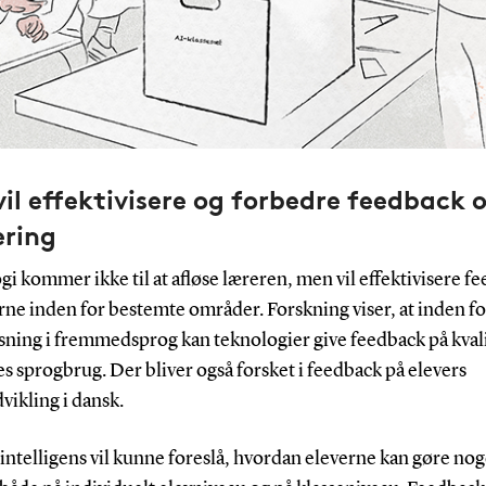
 vil effektivisere og forbedre feedback 
ering
i kommer ikke til at afløse læreren, men vil effektivisere f
erne inden for bestemte områder. Forskning viser, at inden fo
sning i fremmedsprog kan teknologier give feedback på kvali
s sprogbrug. Der bliver også forsket i feedback på elevers
vikling i dansk.
intelligens vil kunne foreslå, hvordan eleverne kan gøre nog