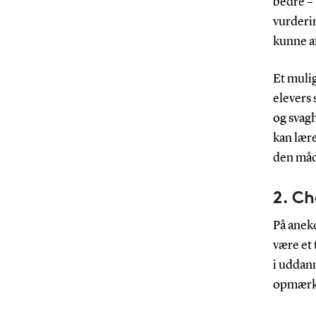
bedre – 
vurderin
kunne af
Et mulig
elevers 
og svagh
kan lære
den måde
2. C
På anekd
være et 
i uddann
opmærk