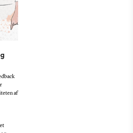
og
eedback
r
teten af
et