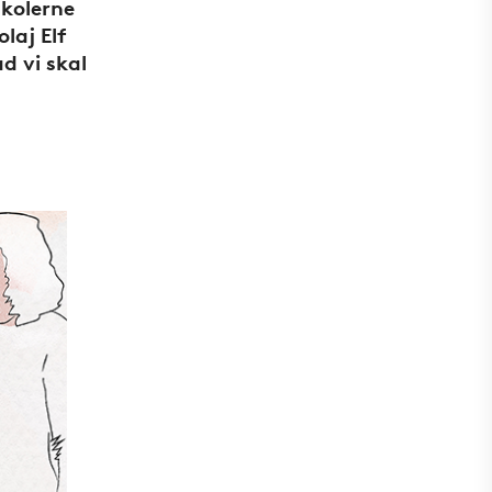
skolerne
laj Elf
d vi skal