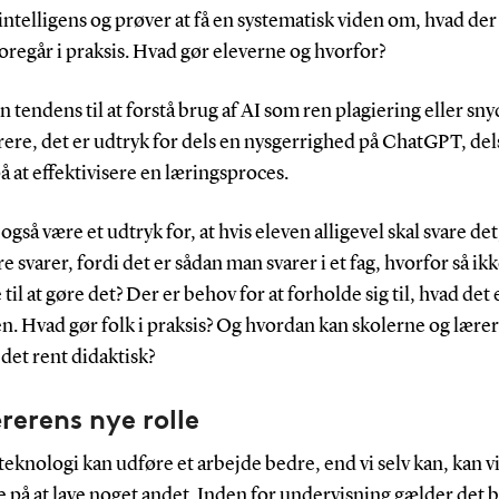
intelligens og prøver at få en systematisk viden om, hvad der
foregår i praksis. Hvad gør eleverne og hvorfor?
n tendens til at forstå brug af AI som ren plagiering eller sny
rere, det er udtryk for dels en nysgerrighed på ChatGPT, del
å at effektivisere en læringsproces.
også være et udtryk for, at hvis eleven alligevel skal svare de
re svarer, fordi det er sådan man svarer i et fag, hvorfor så ikk
til at gøre det? Der er behov for at forholde sig til, hvad det e
. Hvad gør folk i praksis? Og hvordan kan skolerne og lære
det rent didaktisk?
rerens nye rolle
teknologi kan udføre et arbejde bedre, end vi selv kan, kan v
 på at lave noget andet. Inden for undervisning gælder det 