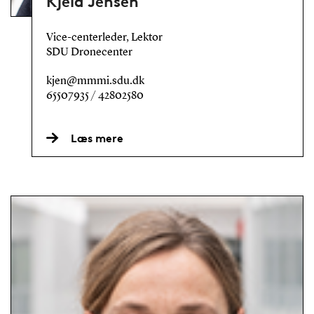
Kjeld Jensen
Vice-centerleder, Lektor
SDU Dronecenter
kjen@mmmi.sdu.dk
65507935 / 42802580
Læs mere