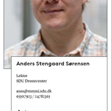
Anders Stengaard Sørensen
Lektor
SDU Dronecenter
anss@mmmi.sdu.dk
65507923 / 24782365