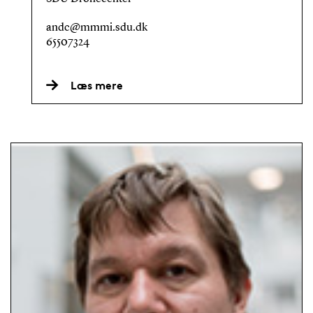
andc@mmmi.sdu.dk
65507324
Læs mere