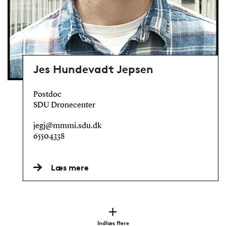
Jes Hundevadt Jepsen
Postdoc
SDU Dronecenter
jegj@mmmi.sdu.dk
65504338
Læs mere
Indlæs flere