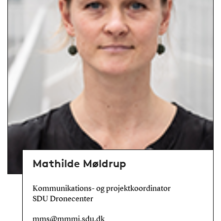
Mathilde Møldrup
Kommunikations- og projektkoordinator
SDU Dronecenter
mms@mmmi.sdu.dk