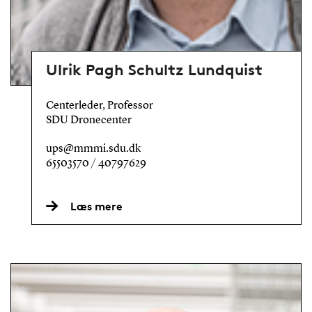
Ulrik Pagh Schultz Lundquist
Centerleder, Professor
SDU Dronecenter
ups@mmmi.sdu.dk
65503570 / 40797629
Læs mere