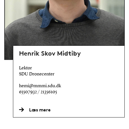
Henrik Skov Midtiby
Lektor
SDU Dronecenter
hemi@mmmi.sdu.dk
65507932 / 21356105
Læs mere