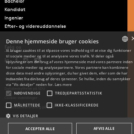
Bachelor
Kandidat
Ingeniør
Efter- og videreuddannelse
Denne hjemmeside bruger cookies
Følg os
Vi bruger cookies til at tilpasse vores indhold og til at vise dig funktioner
til sociale medier og til at analysere vores trafik. Vi deler også
DANISH
oplysninger om din brug af vores hjemmeside med vores partnere inden
for sociale medier og analysepartnere. Vores partnere kan kombinere
ENGLISH
disse data med andre oplysninger, du har givet dem, eller som de har
indsamlet fra din brug af deres tjenester. Se hvilke, inden du samtykker
Tilgængelighedserklæring
DANISH
via "Vis detaljer" neden for.
Læs mere
Databeskyttelse på SDU
NØDVENDIGE
TREDJEPARTSSTATISTIK
Cookie-indstillinger
MÅLRETTEDE
IKKE-KLASSIFICEREDE
Whistleblowerordning på SDU
VIS DETALJER
AFVIS ALLE
ACCEPTER ALLE