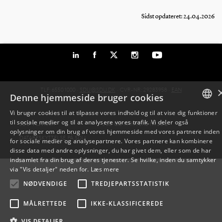
Sidst opdateret: 24.04.2026
TLF: 6550 1000 ·
SDU@SDU.DK
· CVR-NR: 29283958 ·
EAN
Denne hjemmeside bruger cookies
Vi bruger cookies til at tilpasse vores indhold og til at vise dig funktioner
til sociale medier og til at analysere vores trafik. Vi deler også
DANISH
SDU VEJVISER
JOB OG KARRIERE PÅ SDU
oplysninger om din brug af vores hjemmeside med vores partnere inden
DATABESKYTTELSE PÅ SDU
for sociale medier og analysepartnere. Vores partnere kan kombinere
ENGLISH
disse data med andre oplysninger, du har givet dem, eller som de har
indsamlet fra din brug af deres tjenester. Se hvilke, inden du samtykker
DANISH
via "Vis detaljer" neden for.
Læs mere
NØDVENDIGE
TREDJEPARTSSTATISTIK
MÅLRETTEDE
IKKE-KLASSIFICEREDE
VIS DETALJER