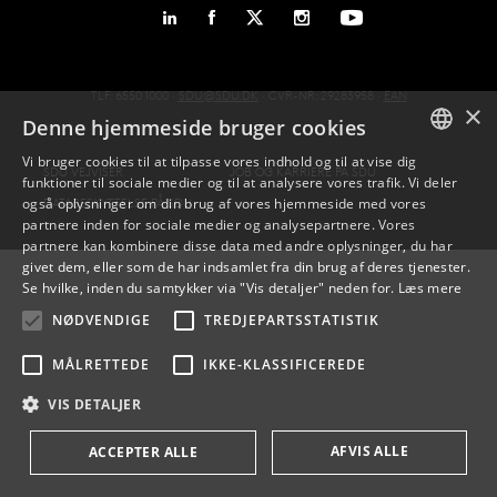
TLF: 6550 1000 ·
SDU@SDU.DK
· CVR-NR: 29283958 ·
EAN
×
Denne hjemmeside bruger cookies
Vi bruger cookies til at tilpasse vores indhold og til at vise dig
SDU VEJVISER
JOB OG KARRIERE PÅ SDU
funktioner til sociale medier og til at analysere vores trafik. Vi deler
DANISH
også oplysninger om din brug af vores hjemmeside med vores
DATABESKYTTELSE PÅ SDU
partnere inden for sociale medier og analysepartnere. Vores
ENGLISH
partnere kan kombinere disse data med andre oplysninger, du har
givet dem, eller som de har indsamlet fra din brug af deres tjenester.
DANISH
Se hvilke, inden du samtykker via "Vis detaljer" neden for.
Læs mere
NØDVENDIGE
TREDJEPARTSSTATISTIK
MÅLRETTEDE
IKKE-KLASSIFICEREDE
VIS DETALJER
AFVIS ALLE
ACCEPTER ALLE