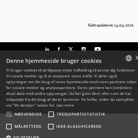
Sidst opdateret: 24.04.2026
Denne hjemmeside bruger cookies
Vi bruger cookies til at tilpasse vores indhold og til at vise dig funktioner
TLF: 6550 1000 ·
SDU@SDU.DK
· CVR-NR: 29283958 ·
EAN
til sociale medier og til at analysere vores trafik. Vi deler også
DANISH
oplysninger om din brug af vores hjemmeside med vores partnere inden
for sociale medier og analysepartnere. Vores partnere kan kombinere
ENGLISH
SDU VEJVISER
JOB OG KARRIERE PÅ SDU
disse data med andre oplysninger, du har givet dem, eller som de har
indsamlet fra din brug af deres tjenester. Se hvilke, inden du samtykker
DATABESKYTTELSE PÅ SDU
DANISH
via "Vis detaljer" neden for.
Læs mere
NØDVENDIGE
TREDJEPARTSSTATISTIK
MÅLRETTEDE
IKKE-KLASSIFICEREDE
VIS DETALJER