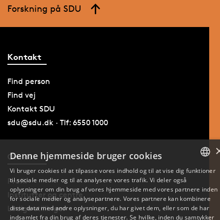
Forskning på SDU
Kontakt
Find person
Find vej
Kontakt SDU
sdu@sdu.dk · Tlf: 6550 1000
Denne hjemmeside bruger cookies
Om os
Vi bruger cookies til at tilpasse vores indhold og til at vise dig funktioner
til sociale medier og til at analysere vores trafik. Vi deler også
DANISH
Profil
oplysninger om din brug af vores hjemmeside med vores partnere inden
Institutter og centre
for sociale medier og analysepartnere. Vores partnere kan kombinere
ENGLISH
disse data med andre oplysninger, du har givet dem, eller som de har
Ledige stillinger
indsamlet fra din brug af deres tjenester. Se hvilke, inden du samtykker