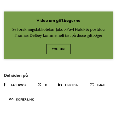
Video om giftbøgerne
Se forskningsbibliotekar Jakob Povl Holck & postdoc
Thomas Delbey komme helt tæt på disse giftbøger.
YOUTUBE
Del siden på
FACEBOOK
X
LINKEDIN
EMAIL
KOPIÉR LINK