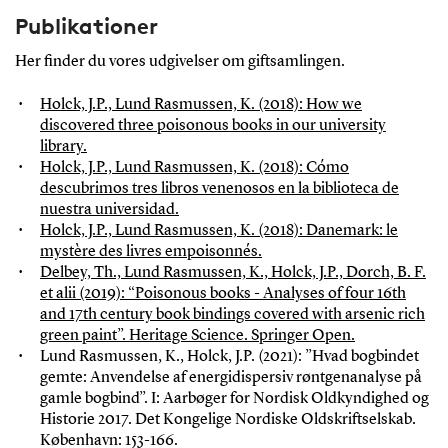
Publikationer
Her finder du vores udgivelser om giftsamlingen.
Holck, J.P., Lund Rasmussen, K. (2018): How we
discovered three poisonous books in our university
library.
Holck, J.P., Lund Rasmussen, K. (2018): Cómo
descubrimos tres libros venenosos en la biblioteca de
nuestra universidad.
Holck, J.P., Lund Rasmussen, K. (2018): Danemark: le
mystère des livres empoisonnés.
Delbey, Th., Lund Rasmussen, K., Holck, J.P., Dorch, B. F.
et alii (2019): “Poisonous books - Analyses of four 16th
and 17th century book bindings covered with arsenic rich
green paint”. Heritage Science. Springer Open.
Lund Rasmussen, K., Holck, J.P. (2021): ”Hvad bogbindet
gemte: Anvendelse af energidispersiv røntgenanalyse på
gamle bogbind”. I: Aarbøger for Nordisk Oldkyndighed og
Historie 2017. Det Kongelige Nordiske Oldskriftselskab.
København: 153-166.