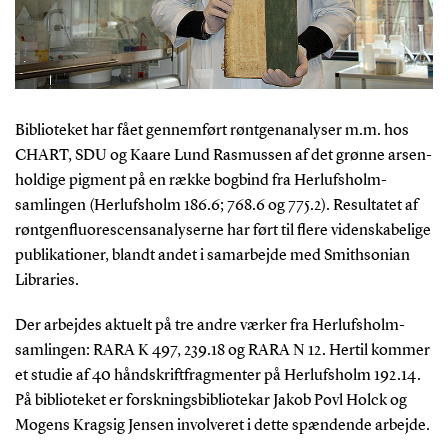
Biblioteket har fået gennemført røntgenanalyser m.m. hos
CHART, SDU og Kaare Lund Rasmussen af det grønne arsen-
holdige pigment på en række bogbind fra Herlufsholm-
samlingen (Herlufsholm 186.6; 768.6 og 775.2). Resultatet af
røntgenfluorescensanalyserne har ført til flere videnskabelige
publikationer, blandt andet i samarbejde med Smithsonian
Libraries.
Der arbejdes aktuelt på tre andre værker fra Herlufsholm-
samlingen: RARA K 497, 239.18 og RARA N 12. Hertil kommer
et studie af 40 håndskriftfragmenter på Herlufsholm 192.14.
På biblioteket er forskningsbibliotekar Jakob Povl Holck og
Mogens Kragsig Jensen involveret i dette spændende arbejde.