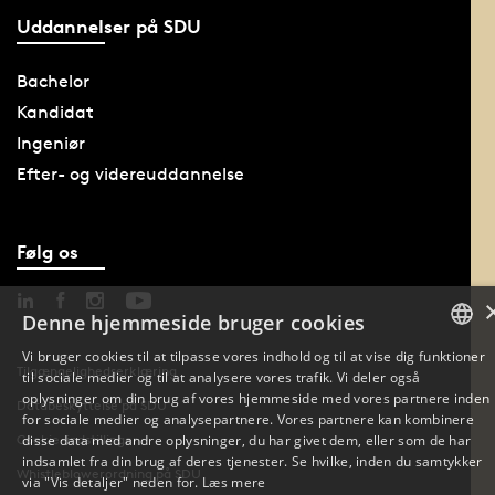
Uddannelser på SDU
Bachelor
Kandidat
Ingeniør
Efter- og videreuddannelse
Følg os
Denne hjemmeside bruger cookies
Vi bruger cookies til at tilpasse vores indhold og til at vise dig funktioner
Tilgængelighedserklæring
til sociale medier og til at analysere vores trafik. Vi deler også
DANISH
oplysninger om din brug af vores hjemmeside med vores partnere inden
Databeskyttelse på SDU
for sociale medier og analysepartnere. Vores partnere kan kombinere
ENGLISH
Cookie-indstillinger
disse data med andre oplysninger, du har givet dem, eller som de har
indsamlet fra din brug af deres tjenester. Se hvilke, inden du samtykker
Whistleblowerordning på SDU
DANISH
via "Vis detaljer" neden for.
Læs mere