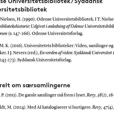
e Universitetsbibliotek / Syddansk
rsitetsbibliotek
ielsen, H. (1990). Odense Universitetsbibliotek. I T. Nielse
ibliotekshistorie: Udgivet i anledning af Odense Universitetsbibli
ilæum
(s. 147-166). Odense Universitetsforlag.
M. K. (2016). Universitetets biblioteker: Viden, samlinger og
r. I J. Nevers (red.),
En verden af viden: Syddansk Universitet
 243-273). Syddansk Universitetsforlag.
relt om særsamlingerne
. P. (2015). De gamle samlinger må frem i lyset.
Revy
,
38
(2), 18
t, M. (2024). Med AI katalogiserer vi hurtigere.
Revy
,
47
(4)