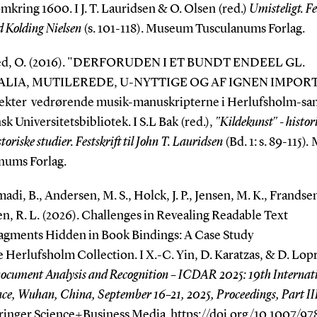
omkring 1600. I J. T. Lauridsen & O. Olsen (red.)
Umisteligt. Fe
nd Kolding Nielsen
(s. 101-118). Museum Tusculanums Forlag.
ed, O. (2016). "DERFORUDEN I ET BUNDT ENDEEL GL.
LIA, MUTILEREDE, U-NYTTIGE OG AF IGNEN IMPOR
ekter vedrørende musik-manuskripterne i Herlufsholm-sa
sk Universitetsbibliotek. I S.L Bak (red.),
"Kildekunst" - histori
toriske studier. Festskrift til John T. Lauridsen
(Bd. 1: s. 89-115)
.
nums Forlag.
di, B., Andersen, M. S., Holck, J. P., Jensen, M. K., Frandsen
n, R. L. (2026). Challenges in Revealing Readable Text
agments Hidden in Book Bindings: A Case Study
 Herlufsholm Collection. I X.-C. Yin, D. Karatzas, & D. Lopr
ocument Analysis and Recognition – ICDAR 2025: 19th Internat
ce, Wuhan, China, September 16–21, 2025, Proceedings, Part II
pringer Science+Business Media.
https://doi.org/10.1007/97