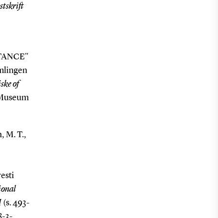
stskrift
TANCE"
mlingen
ske of
Museum
, M. T.,
esti
ional
I
(s. 493-
8-3-