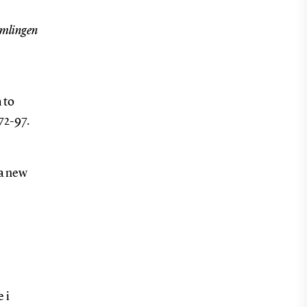
amlingen
 to
 72-97.
 a new
 i