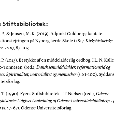
 Stiftsbibliotek:
. P., & Jensen, M. K. (2019). Adjunkt Guldbergs kantate.
tionsfejringen på Nyborg lærde Skole i 1817.
Kirkehistoriske
er, 2019
, 87-103.
. P. (2023). Et stykke af en middelalderlig ordbog. I L. N. Kal
ko-Tønnesen (red.),
Dansk senmiddelalder, reformationstid og
ce: Spiritualitet, materialitet og mennesker
(s. 81-100). Syddan
tetsforlag.
 T. (1990). Fyens Stiftsbibliotek. I T. Nielsen (red.),
Odense
kshistorie: Udgivet i anledning af Odense Universitetsbiblioteks 2
m
(s. 57-67). Odense Universitetsforlag.