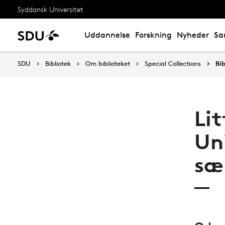
Syddansk Universitet
Uddannelse
Forskning
Nyheder
Sa
SDU
Bibliotek
Om biblioteket
Special Collections
Bib
Li
Uni
sæ