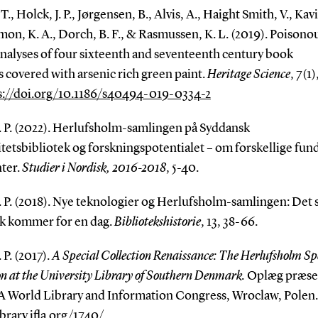
T., Holck, J. P., Jørgensen, B., Alvis, A., Haight Smith, V., Kav
on, K. A., Dorch, B. F., & Rasmussen, K. L. (2019). Poisono
analyses of four sixteenth and seventeenth century book
 covered with arsenic rich green paint.
Heritage Science
, 7(1)
s://doi.org/10.1186/s40494-019-0334-2
J. P. (2022). Herlufsholm-samlingen på Syddansk
tetsbibliotek og forskningspotentialet – om forskellige fund
ter.
Studier i Nordisk
, 2016-2018
, 5-40.
. P. (2018). Nye teknologier og Herlufsholm-samlingen: Det 
ek kommer for en dag.
Bibliotekshistorie
, 13, 38-66.
 P. (2017).
A Special Collection Renaissance: The Herlufsholm Sp
on at the University Library of Southern Denmark.
Oplæg præse
A World Library and Information Congress, Wroclaw, Polen.
ibrary.ifla.org/1740/