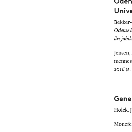
Odens
Unive
Bekker-N
Odense b
års jub
Jensen, 
menneske
2016
(s.
Gene
Holck, J
Monefeld