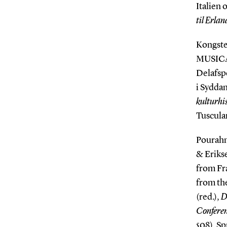
Italien 
til Erla
Kongst
MUSICA
Delafsp
i Syddan
kulturhis
Tuscula
Pourahma
& Erikse
from Fr
from the
(red.),
D
Conferen
508). S