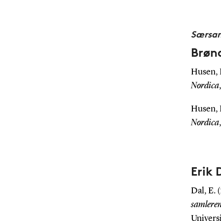
Særsam
Brøn
Husen, K
Nordica
Husen, K
Nordica
Erik 
Dal, E. 
samlerens
Universi