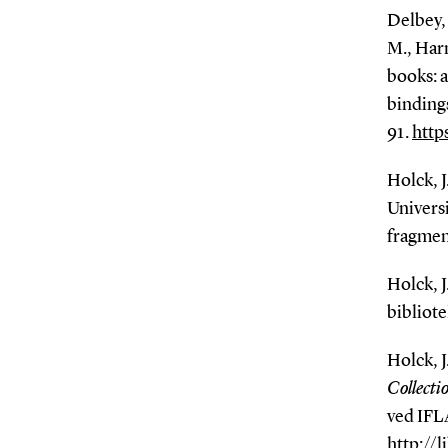
Delbey, 
M., Harm
books: 
bindings
91.
http
Holck, 
Universi
fragmen
Holck, J
bibliot
Holck, J.
Collecti
ved IFL
http://l