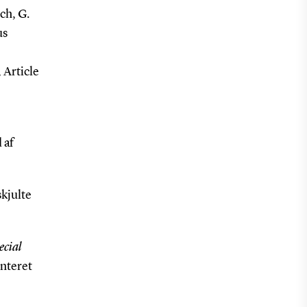
ich, G.
us
, Article
 af
skjulte
ecial
nteret