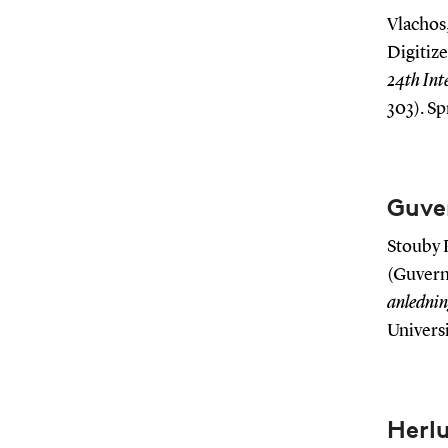
Vlachos,
Digitize
24th Int
303). Sp
Guve
Stouby 
(Guvernø
anlednin
Universi
Herlu