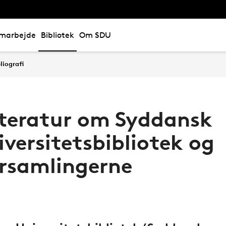
marbejde
Bibliotek
Om SDU
liografi
tteratur om Syddansk
versitetsbibliotek og
rsamlingerne