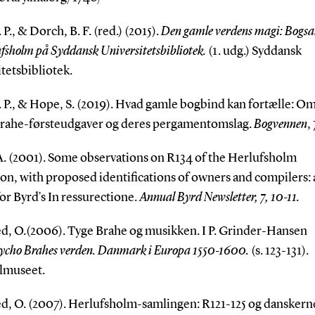
 P., & Dorch, B. F. (red.) (2015).
Den gamle verdens magi: Bogs
ufsholm på Syddansk Universitetsbibliotek.
(1. udg.) Syddansk
tetsbibliotek.
. P., & Hope, S. (2019). Hvad gamle bogbind kan fortælle: Om
rahe-førsteudgaver og deres pergamentomslag.
Bogvennen
,
 A. (2001). Some observations on R134 of the Herlufsholm
on, with proposed identifications of owners and compilers:
or Byrd’s In ressurectione.
Annual Byrd Newsletter, 7, 10-11.
d, O.(2006). Tyge Brahe og musikken. I P. Grinder-Hansen
ycho Brahes verden. Danmark i Europa 1550-1600.
(s. 123-131).
lmuseet.
d, O. (2007). Herlufsholm-samlingen: R121-125 og danskerne