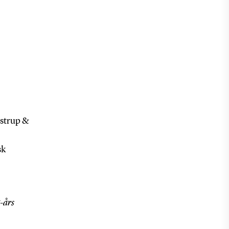
lestrup &
sk
5-års