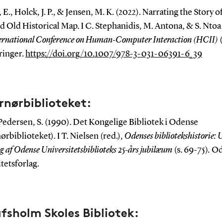
 E., Holck, J. P., & Jensen, M. K. (2022). Narrating the Story of
d Old Historical Map. I C. Stephanidis, M. Antona, & S. Ntoa 
ernational Conference on Human-Computer Interaction (HCII)
(
ringer.
https://doi.org/10.1007/978-3-031-06391-6_39
rnørbiblioteket:
Pedersen, S. (1990). Det Kongelige Bibliotek i Odense
rbiblioteket). I T. Nielsen (red.),
Odenses bibliotekshistorie: 
g af Odense Universitetsbiblioteks 25-års jubilæum
(s. 69-75)
.
Od
tetsforlag.
fsholm Skoles Bibliotek: