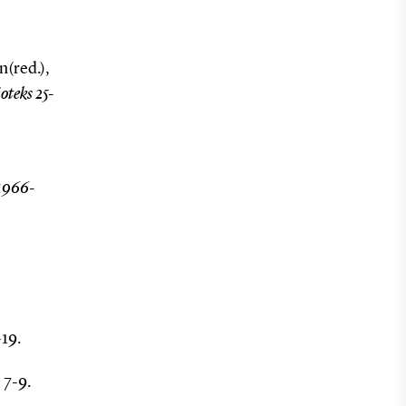
n(red.),
oteks 25-
 1966-
-19.
, 7-9.