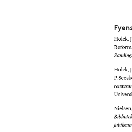
Fyens
Holck, J
Reforma
Samling
Holck, J
P. Sees
renæssan
Universi
Nielsen,
Bibliote
jubilæu