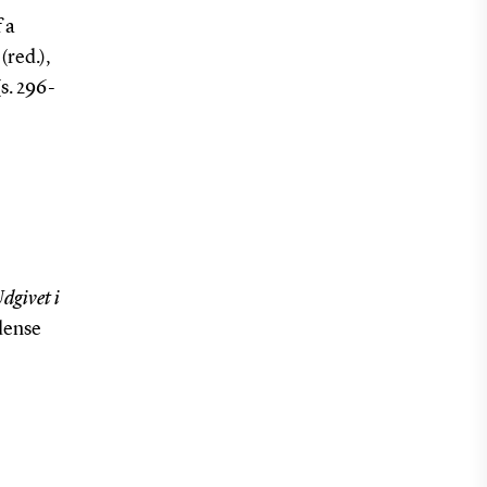
 a
(red.),
s. 296-
Udgivet i
ense