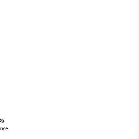
 og
ense