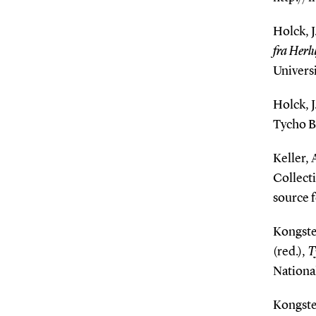
Holck, J.
fra Herl
Universi
Holck, J
Tycho B
Keller,
Collecti
source f
Kongste
(red.),
T
Nationa
Kongste