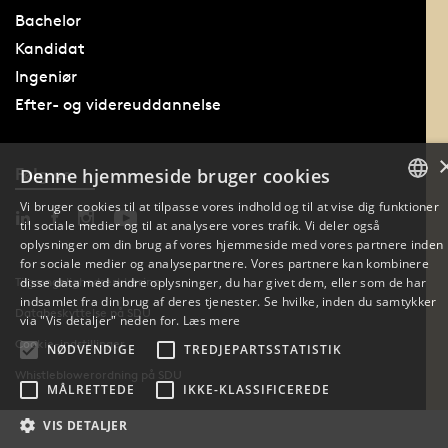
Bachelor
Kandidat
Ingeniør
Efter- og videreuddannelse
Følg os
Denne hjemmeside bruger cookies
Vi bruger cookies til at tilpasse vores indhold og til at vise dig funktioner
til sociale medier og til at analysere vores trafik. Vi deler også
DANISH
oplysninger om din brug af vores hjemmeside med vores partnere inden
for sociale medier og analysepartnere. Vores partnere kan kombinere
ENGLISH
disse data med andre oplysninger, du har givet dem, eller som de har
Tilgængelighedserklæring
indsamlet fra din brug af deres tjenester. Se hvilke, inden du samtykker
Databeskyttelse på SDU
DANISH
via "Vis detaljer" neden for.
Læs mere
Cookie-indstillinger
NØDVENDIGE
TREDJEPARTSSTATISTIK
Whistleblowerordning på SDU
MÅLRETTEDE
IKKE-KLASSIFICEREDE
VIS DETALJER