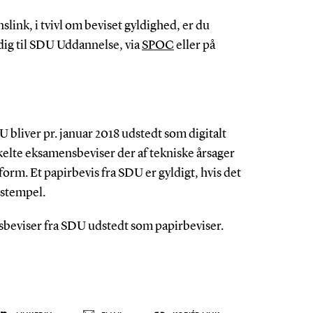
nslink, i tvivl om beviset gyldighed, er du
ig til SDU Uddannelse, via
SPOC
eller på
bliver pr. januar 2018 udstedt som digitalt
lte eksamensbeviser der af tekniske årsager
rform. Et papirbevis fra SDU er gyldigt, hvis det
stempel.
sbeviser fra SDU udstedt som papirbeviser.