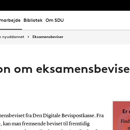
marbejde
Bibliotek
Om SDU
n nyuddannet
Eksamensbeviser
on om eksamensbevise
Er
ensbeviset fra Den Digitale Bevispostkasse. Fra
Find
, kan man fremsende beviset til fremtidig
o