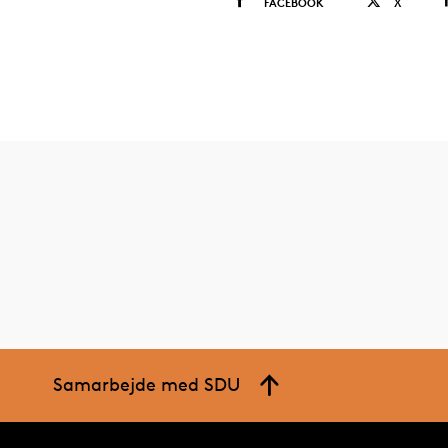
FACEBOOK
X
Samarbejde med SDU