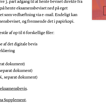
give 3. part adgang til at hente beviset direkte fra
gså hente eksamensbeviset ned på eget
t som vedhæftning via e-mail. Endeligt kan
ensbeviset, og fremsende det i papirkopi.
år af op til 6 forskellige filer:
 af det digitale bevis
rklæring
rat dokument)
separat dokument)
, separat dokument)
t eksamensbevis
.
ma Supplement
.