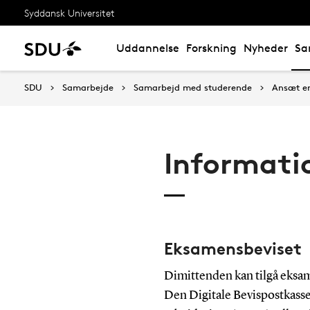
Syddansk Universitet
Uddannelse
Forskning
Nyheder
Sa
SDU
Samarbejde
Samarbejd med studerende
Ansæt e
Informati
Eksamensbeviset
Dimittenden kan tilgå eksam
Den Digitale Bevispostkasse