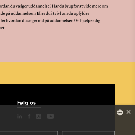
vordan du vælger uddannelse? Har du brug for at vide mere om
de på uddannelsen? Eller du i tvivl om du opfylder
ler hvordan du søger ind på uddannelsen? Vi hjælper dig
ket.
Følg os
×
DANISH