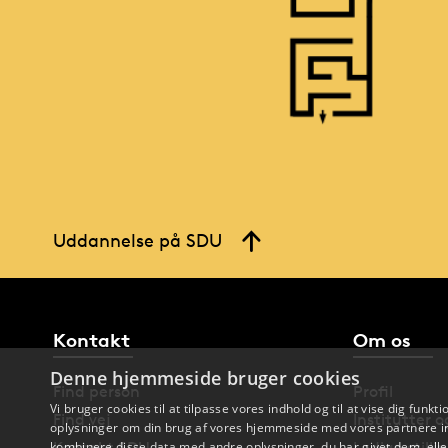
Uddannelse på SDU
Kontakt
Om os
Denne hjemmeside bruger cookies
Find person
Profil
Vi bruger cookies til at tilpasse vores indhold og til at vise dig funkti
Find vej
Institutter 
oplysninger om din brug af vores hjemmeside med vores partnere in
kombinere disse data med andre oplysninger, du har givet dem, eller
Kontakt SDU
Ledige stilli