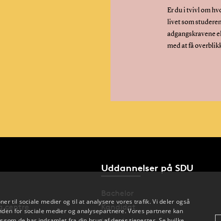
Er du i tvivl om h
livet som studeren
adgangskravene el
med at få overblik
Uddannelser på SDU
Bachelor
oner til sociale medier og til at analysere vores trafik. Vi deler også
og centre
Kandidat
den for sociale medier og analysepartnere. Vores partnere kan
 som de har indsamlet fra din brug af deres tjenester. Se hvilke,
nger
Ingeniør