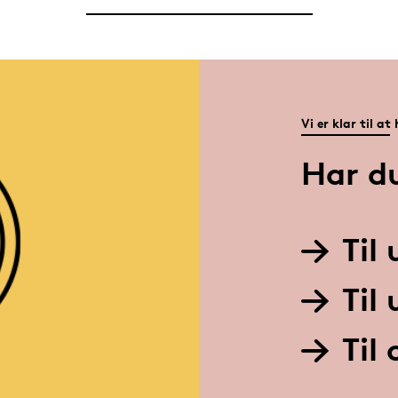
Vi er klar til at
Har d
Til
Til
Til