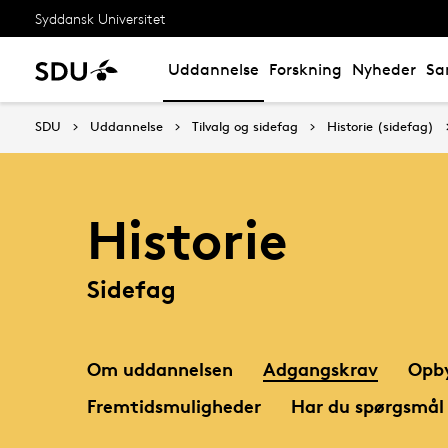
Syddansk Universitet
Uddannelse
Forskning
Nyheder
Sa
SDU
Uddannelse
Tilvalg og sidefag
Historie (sidefag)
Historie
Sidefag
Om uddannelsen
Adgangskrav
Opb
Fremtidsmuligheder
Har du spørgsmål