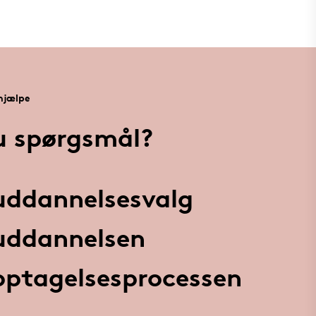
 hjælpe
u spørgsmål?
 uddannelsesvalg
 uddannelsen
 optagelsesprocessen