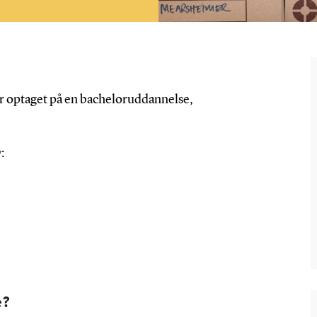
 er optaget på en bacheloruddannelse,
:
e?