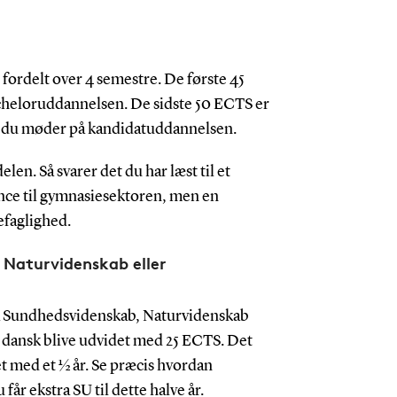
 fordelt over 4 semestre. De første 45
acheloruddannelsen. De sidste 50 ECTS er
te du møder på kandidatuddannelsen.
len. Så svarer det du har læst til et
nce til gymnasiesektoren, men en
efaglighed.
 Naturvidenskab eller
ra Sundhedsvidenskab, Naturvidenskab
i dansk blive udvidet med 25 ECTS. Det
t med et ½ år. Se præcis hvordan
u får ekstra SU til dette halve år.