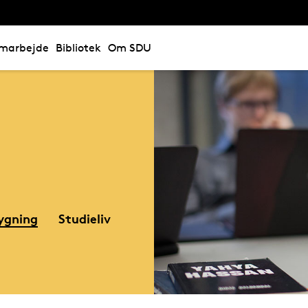
marbejde
Bibliotek
Om SDU
ygning
Studieliv