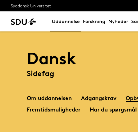
Syddansk Universitet
Uddannelse
Forskning
Nyheder
Sa
Dansk
Sidefag
Om uddannelsen
Adgangskrav
Opb
Fremtidsmuligheder
Har du spørgsmål