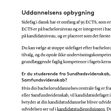
Uddannelsens opbygning
Sidefag i dansk har et omfang af 95 ECTS, som er
ECTS er på bachelorniveau og er integreret i b
på kandidatniveau, og er placeret som det førs
Du kan vælge at stoppe sidefaget efter bachelorde
tilvalg, og du opnår ikke undervisningskompete
grundlæggende faglig kompetence i fagets kern
Er du studerende fra Sundhedsvidenskab,
Samfundsvidenskab?
Hvis din bacheloruddannelses centrale fag er f
eller Samfundsvidenskab, vil kandidatsidefaget 
betyder at din kandidatuddannelse bliver udvide
udvidelsen ser ud i
kandidatstudieordningen
. D