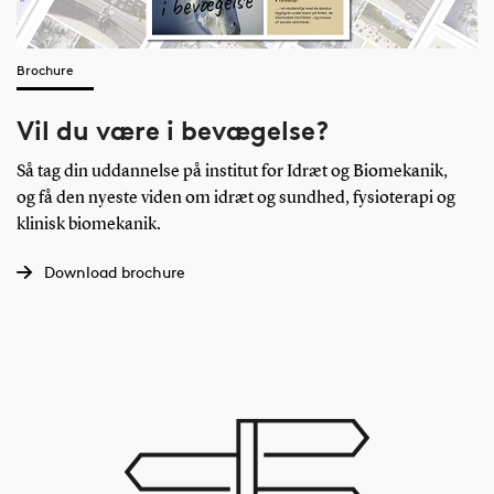
indenfor det offentlige og private
arbejdsmarked. Som f.eks.:
- Sundhedssektoren
Brochure
- Kultur- og fritidssektoren
- Ungdomsuddannelser
Vil du være i bevægelse?
- Eliteforbund
- Idrætsefterskoler og idrætshøjskoler
Så tag din uddannelse på institut for Idræt og Biomekanik,
- Interesse- og idrætsorganisationer
og få den nyeste viden om idræt og sundhed, fysioterapi og
klinisk biomekanik.
Download brochure