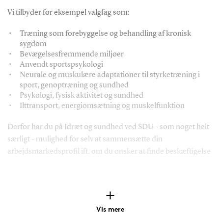
Vi tilbyder for eksempel valgfag som:
Træning som forebyggelse og behandling af kronisk
sygdom
Bevægelsesfremmende miljøer
Anvendt sportspsykologi
Neurale og muskulære adaptationer til styrketræning i
sport, genoptræning og sundhed
Psykologi, fysisk aktivitet og sundhed
Ilttransport, energiomsætning og muskelfunktion
Derfor har du på Idræt og sundhed ved SDU - som noget helt
særligt - mulighed for selv at sammensætte din
arbejdsmarkedsprofil ift. om du ønsker at finde beskæftigelse
indenfor sundhedsfremmeområdet, eliteområdet, i
undervisningssektoren eller i idrætssektoren eller måske som
forsker.
Vis mere
Omgiv dig med verdensklasse