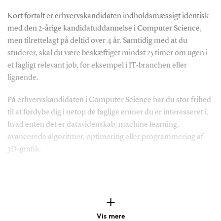
Kort fortalt er erhvervskandidaten indholdsmæssigt identisk
med den 2-årige kandidatuddannelse i Computer Science,
men tilrettelagt på deltid over 4 år. Samtidig med at du
studerer, skal du være beskæftiget mindst 25 timer om ugen i
et fagligt relevant job, for eksempel i IT-branchen eller
lignende.
På erhvervskandidaten i Computer Science har du stor frihed
til at fordybe dig i netop de faglige emner du er interesseret i,
hvad enten det er datavidenskab, machine learning,
avancerede algoritmer, optimering eller programmering af
3D-grafik.
Derfor skal du læse
erhvervskandidat i
Vis mere