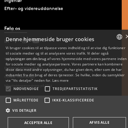
Ingeniør
Efter- og videreuddannelse
Følg os
Denne hjemmeside bruger cookies
Vi bruger cookies til at tilpasse vores indhold og til at vise dig funktioner
til sociale medier og til at analysere vores trafik. Vi deler også
DANISH
oplysninger om din brug af vores hjemmeside med vores partnere inden
Tilgængelighedserklæring
for sociale medier og analysepartnere. Vores partnere kan kombinere
ENGLISH
Databeskyttelse på SDU
disse data med andre oplysninger, du har givet dem, eller som de har
indsamlet fra din brug af deres tjenester. Se hvilke, inden du samtykker
Cookie-indstillinger
DANISH
via "Vis detaljer" neden for.
Læs mere
Whistleblowerordning på SDU
NØDVENDIGE
TREDJEPARTSSTATISTIK
MÅLRETTEDE
IKKE-KLASSIFICEREDE
VIS DETALJER
AFVIS ALLE
ACCEPTER ALLE