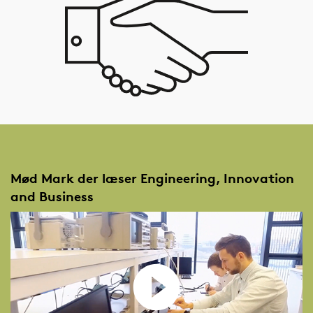
Specialet ligger på det sidste semester og vil typisk blive
gennemført i eller i samarbejde med en industrivirksomhed.
Undervisningen foregår på engelsk i et internationalt
studiemiljø i Sønderborg.
Ofte stillede spørgsmål
Hvad lærer jeg på Engineering, Innovation
and Business?
Mød Mark der læser Engineering, Innovation
and Business
Hvad kan jeg blive med Engineering,
Innovation and Business?
Hvor kan jeg læse Engineering, Innovation
and Business?
Hvor lang tid tager det at læse
Engineering, Innovation and Business?