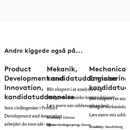
Andre kiggede også på...
Product
Mekanik,
Mechanical
Development and
kandidatuddannelse
Engineering
Innovation,
kandidatud
Bliv ekspert i at analysere og
kandidatuddannelse
designe mekaniske konstruktioner.
Bliv ekspert i at anal
Læs mere om uddannelsen her!
designe mekaniske k
Som civilingeniør i Product
Læs mere om uddann
Development and Innovation
Studieby:
Odense
arbejder du som idé- og
Undervisningssprog:
Dansk
Studieby:
Sønderborg