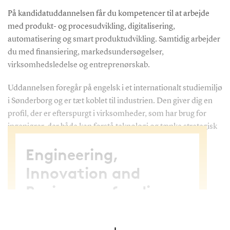
På kandidatuddannelsen får du kompetencer til at arbejde
med produkt- og procesudvikling, digitalisering,
automatisering og smart produktudvikling. Samtidig arbejder
du med finansiering, markedsundersøgelser,
virksomhedsledelse og entreprenørskab.
Uddannelsen foregår på engelsk i et internationalt studiemiljø
i Sønderborg og er tæt koblet til industrien. Den giver dig en
profil, der er efterspurgt i virksomheder, som har brug for
ingeniører, der både kan forstå teknologi og tænke strategisk
og kommercielt.
Engineering,
Innovation and
Business er for dig,
der…
vil kombinere teknologi, innovation og