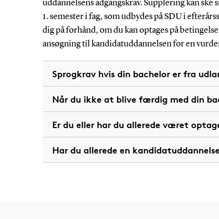
uddannelsens adgangskrav. Supplering kan ske
1. semester i fag, som udbydes på SDU i efterårs
dig på forhånd, om du kan optages på betingelse a
ansøgning til kandidatuddannelsen for en vurde
Sprogkrav hvis din bachelor er fra udl
Når du ikke at blive færdig med din ba
Er du eller har du allerede været opta
Har du allerede en kandidatuddannels