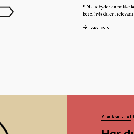
SDU udbyder en række ka
læse, hvis du er i relevan
Læs mere
Vi er klar til at
Har d