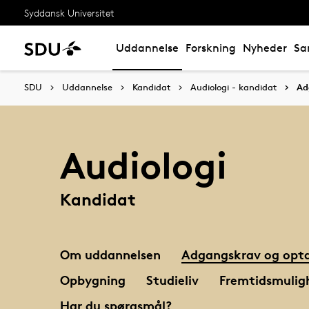
Syddansk Universitet
Uddannelse
Forskning
Nyheder
Sa
SDU
Uddannelse
Kandidat
Audiologi - kandidat
Ad
Audiologi
Kandidat
Om uddannelsen
Adgangskrav og opta
Opbygning
Studieliv
Fremtidsmulig
Har du spørgsmål?