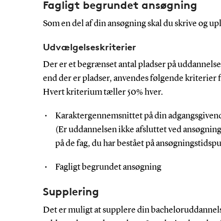
Fagligt begrundet ansøgning
Som en del af din ansøgning skal du skrive og u
Udvælgelseskriterier
Der er et begrænset antal pladser på uddannelsen
end der er pladser, anvendes følgende kriterier 
Hvert kriterium tæller 50% hver.
Karaktergennemsnittet på din adgangsgiven
(Er uddannelsen ikke afsluttet ved ansøgnin
på de fag, du har bestået på ansøgningstidsp
Fagligt begrundet ansøgning
Supplering
Det er muligt at supplere din bacheloruddannel