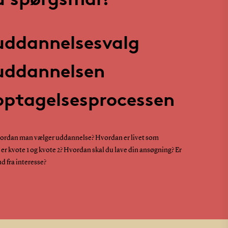
 uddannelsesvalg
 uddannelsen
 optagelsesprocessen
 hvordan man vælger uddannelse? Hvordan er livet som
r kvote 1 og kvote 2? Hvordan skal du lave din ansøgning? Er
d fra interesse?