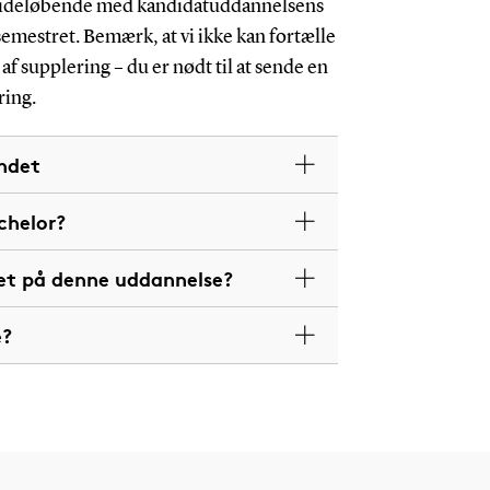
 sideløbende med kandidatuddannelsens
semestret. Bemærk, at vi ikke kan fortælle
f supplering – du er nødt til at sende en
ring.
andet
chelor?
get på denne uddannelse?
e?