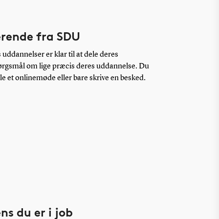
erende fra SDU
uddannelser er klar til at dele deres
pørgsmål om lige præcis deres uddannelse. Du
ale et onlinemøde eller bare skrive en besked.
s du er i job