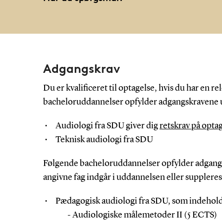
Adgangskrav
Du er kvalificeret til optagelse, hvis du har en
bacheloruddannelser opfylder adgangskravene 
Audiologi fra SDU giver dig
retskrav på opta
Teknisk audiologi fra SDU
Følgende bacheloruddannelser opfylder adgangs
angivne fag indgår i uddannelsen eller suppleres
Pædagogisk audiologi fra SDU, som indehold
- Audiologiske målemetoder II (5 ECTS)