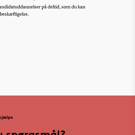
ndidatuddannelser på deltid, som du kan
t beskæftigelse.
 hjælpe
u spørgsmål?