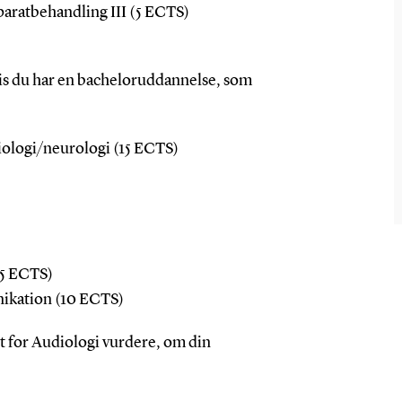
paratbehandling III (5 ECTS)
s du har en
bacheloruddannelse, som
siologi/neurologi (15 ECTS)
(5 ECTS)
ikation (10 ECTS)
t for Audiologi vurdere, om din