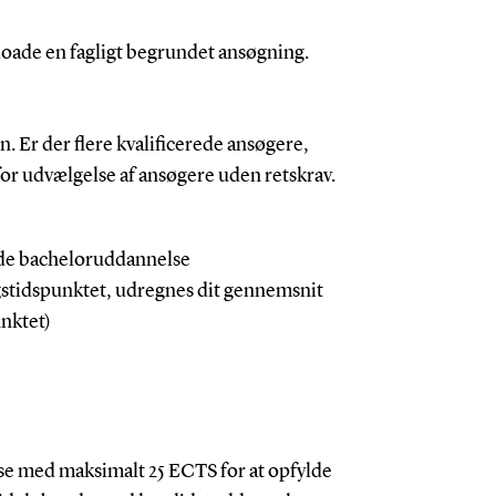
ploade en fagligt begrundet ansøgning.
. Er der flere kvalificerede ansøgere,
for udvælgelse af ansøgere uden retskrav.
de bacheloruddannelse
gstidspunktet, udregnes dit gennemsnit
unktet)
se med maksimalt 25 ECTS for at opfylde