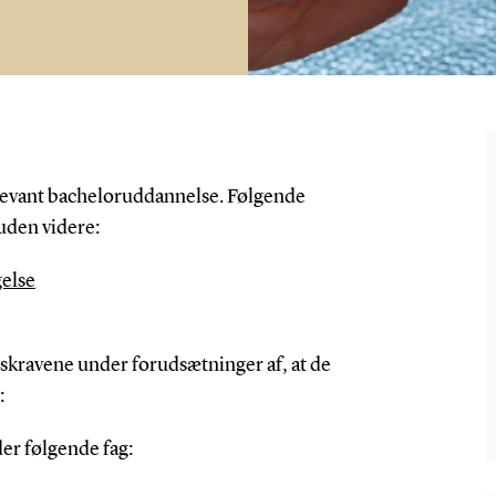
 relevant bacheloruddannelse. Følgende
uden videre:
gelse
kravene under forudsætninger af, at de
:
er følgende fag: