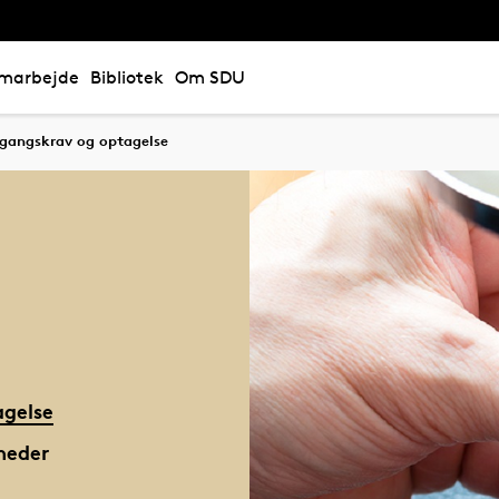
marbejde
Bibliotek
Om SDU
gangskrav og optagelse
gelse
heder