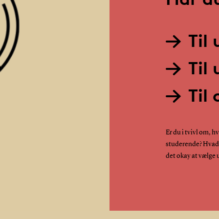
Til
Til
Til
Er du i tvivl om,
studerende? Hvad e
det okay at vælge u