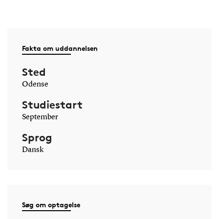
Derfor skal du læse
Fakta om uddannelsen
Audiologi
Sted
Du opnår en lang række fagspecifikke
Odense
kompetencer, som du kan farve ved dine
valg af valgfag.
Studiestart
Som nyuddannet kandidat i Audiologi er
der rigtig gode jobmuligheder både nu og
September
forventeligt også i fremtiden.
Sprog
Ledighedstallene er meget små.
Der er audiologiske stillinger er inden for
Dansk
både det offentlige og det private
arbejdsmarked.
Søg om optagelse