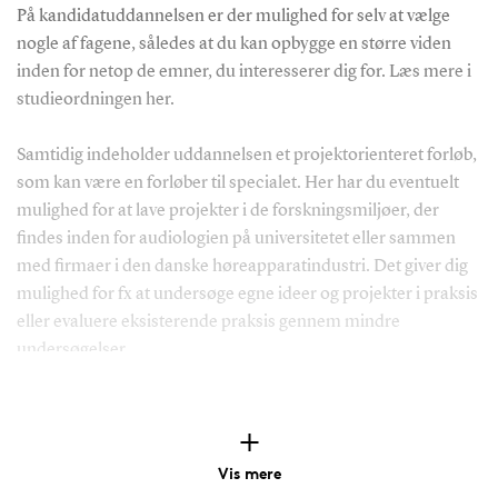
På kandidatuddannelsen er der mulighed for selv at vælge
nogle af fagene, således at du kan opbygge en større viden
inden for netop de emner, du interesserer dig for. Læs mere i
studieordningen her.
Samtidig indeholder uddannelsen et projektorienteret forløb,
som kan være en forløber til specialet. Her har du eventuelt
mulighed for at lave projekter i de forskningsmiljøer, der
findes inden for audiologien på universitetet eller sammen
med firmaer i den danske høreapparatindustri. Det giver dig
mulighed for fx at undersøge egne ideer og projekter i praksis
eller evaluere eksisterende praksis gennem mindre
undersøgelser.
Du står selv for planlægningen af forløbets indhold, og kan
delvist selv bestemme hvilke områder, du vil prioritere, samt
hvor meget vægt du tildeler henholdsvis det teoretiske og det
Vis mere
praktiske.