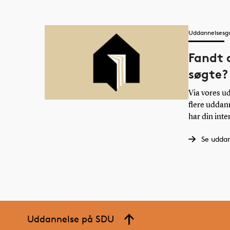
Uddannelsesg
Fandt 
søgte?
Via vores u
flere uddan
har din inte
Se udda
Uddannelse på SDU