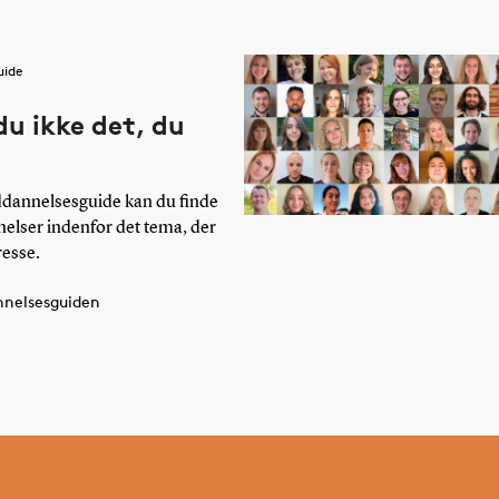
uide
du ikke det, du
ddannelsesguide kan du finde
nelser indenfor det tema, der
resse.
nnelsesguiden