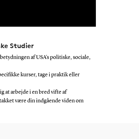
ke Studier
betydningen af USA's politiske, sociale,
cifikke kurser, tage i praktik eller
 at arbejde i en bred vifte af
 takket være din indgående viden om