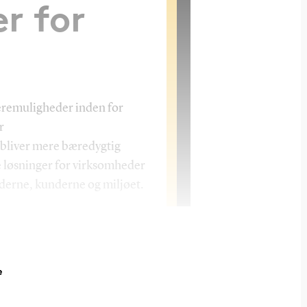
r for
eremuligheder inden for
r
 bliver mere bæredygtig
e løsninger for virksomheder
derne, kunderne og miljøet.
e