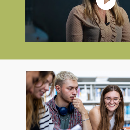
arbejde. Hvert semester har et hovedtema, som 
teori- og projektarbejde.
Ofte stillede spørgsmål
Hvad lærer jeg på produktion?
Hvad kan jeg blive med produk
Hvor kan jeg læse produktion?
Hvor lang tid tager det at læs