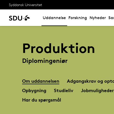
Syddansk Universitet
Uddannelse
Forskning
Nyheder
Sa
Produktion
Diplomingeniør
Om uddannelsen
Adgangskrav og opta
Opbygning
Studieliv
Jobmuligheder
Har du spørgsmål