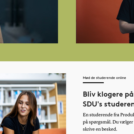
bliver udgangspunktet for semestrets
tion?
Mød de studerende online
e produktion?
Bliv klogere på
SDU's studere
En studerende fra Produkti
på spørgsmål. Du vælger s
skrive en besked.