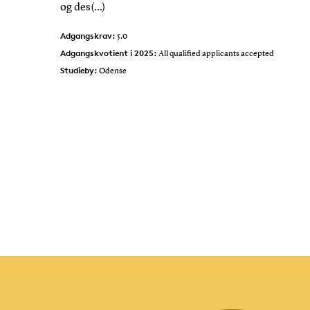
og des(...)
Adgangskrav:
5.0
Adgangskvotient i 2025:
All qualified applicants accepted
Studieby:
Odense
Undervisningssprog:
Dansk