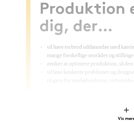
Produktion e
dig, der…
vil have en bred uddannelse med karri
mange forskellige områder og stillinge
ønsker at optimere produktion, så den
vil løse konkrete problemer og design
til gavn for medarbejderne, virksomhe
Vis mer
Hvad lærer du?