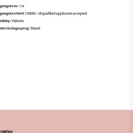
gangskrav:
7.0
gangskvotient i 2025:
All qualified applicants accepted
udieby:
Odense
dervisningssprog:
Dansk
 hjælpe