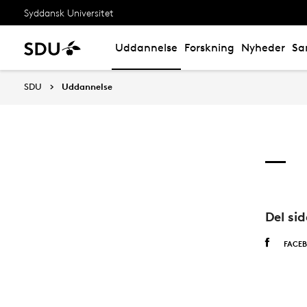
Syddansk Universitet
Uddannelse
Forskning
Nyheder
Sa
SDU
Uddannelse
Del si
FACE