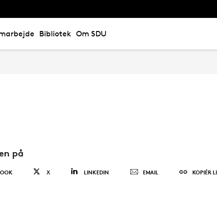
marbejde
Bibliotek
Om SDU
den på
BOOK
X
LINKEDIN
EMAIL
KOPIÉR L