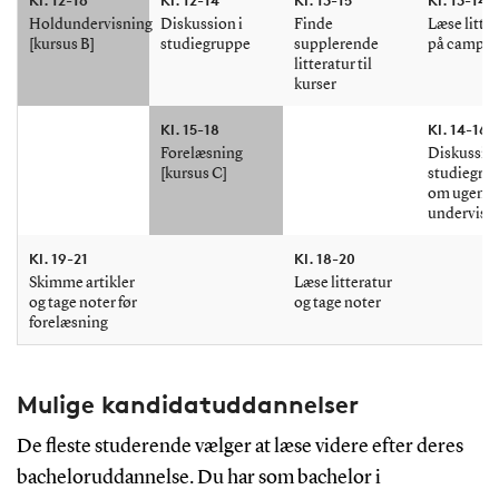
Kl. 12-16
Kl. 12-14
Kl. 13-15
Kl. 13-14
Holdundervisning
Diskussion i
Finde
Læse litte
[kursus B]
studiegruppe
supplerende
på campu
litteratur til
kurser
Kl. 15-18
Kl. 14-16
Forelæsning
Diskussion
[kursus C]
studiegru
om ugens
undervisn
Kl. 19-21
Kl. 18-20
Skimme artikler
Læse litteratur
og tage noter før
og tage noter
forelæsning
Mulige kandidatuddannelser
De fleste studerende vælger at læse videre efter deres
bacheloruddannelse. Du har som bachelor i