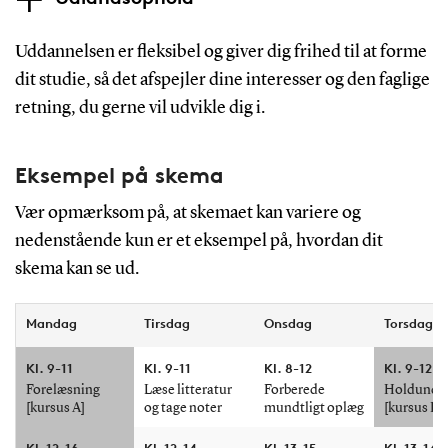
Uddannelsen er fleksibel og giver dig frihed til at forme
dit studie, så det afspejler dine interesser og den faglige
retning, du gerne vil udvikle dig i.
Eksempel på skema
Vær opmærksom på, at skemaet kan variere og
nedenstående kun er et eksempel på, hvordan dit
skema kan se ud.
Mandag
Tirsdag
Onsdag
Torsdag
Kl. 9-11
Kl. 9-11
Kl. 8-12
Kl. 9-12
Forelæsning
Læse litteratur
Forberede
Holdunder
[kursus A]
og tage noter
mundtligt oplæg
[kursus D]