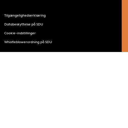
Tilgængelighedserklæring
Databeskyttelse på SDU
Cookie-indstillinger
Whistleblowerordning på SDU