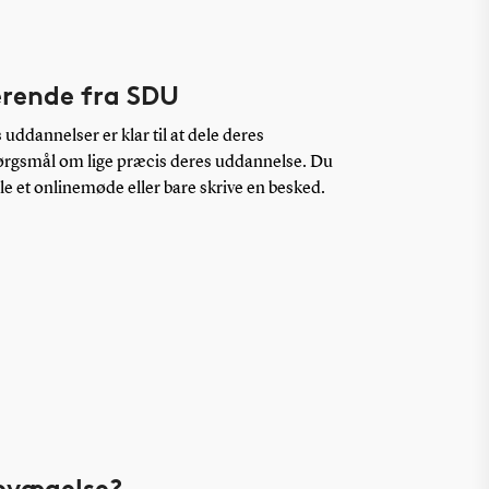
erende fra SDU
uddannelser er klar til at dele deres
pørgsmål om lige præcis deres uddannelse. Du
ale et onlinemøde eller bare skrive en besked.
bevægelse?