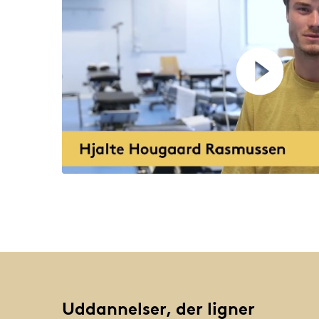
færdighedslaboratorier og i klinikophol
livet som kiropraktor.
Uddannelser, der ligner