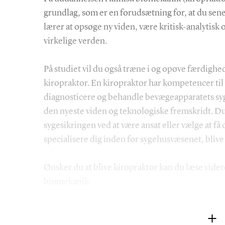
grundlag, som er en forudsætning for, at du sen
lærer at opsøge ny viden, være kritisk-analytisk
virkelige verden.
På studiet vil du også træne i og opøve færdighe
kiropraktor. En kiropraktor har kompetencer ti
diagnosticere og behandle bevægeapparatets sy
den nyeste viden og teknologiske fremskridt. D
sygesikringen ved at være ansat eller vælge at f
specialisere dig inden for sygehusvæsenet, blive 
Ønsker du at blive kiropraktor kan du læse vide
biomekanik
.