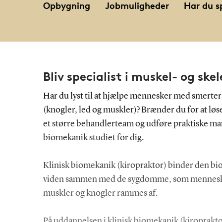
Opbygning
Jobmuligheder
Har du s
Bliv specialist i muskel- og s
Har du lyst til at hjælpe mennesker med smerte
(knogler, led og muskler)? Brænder du for at løs
et større behandlerteam og udføre praktiske man
biomekanik studiet for dig.
Klinisk biomekanik (kiropraktor) binder den bi
viden sammen med de sygdomme, som mennesker
muskler og knogler rammes af.
På uddannelsen i klinisk biomekanik (kiroprakto