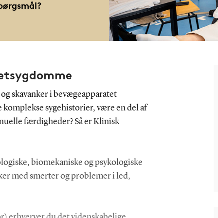
pørgsmål?
keletsygdomme
r og skavanker i bevægeapparatet
e komplekse sygehistorier, være en del af
uelle færdigheder? Så er Klinisk
ologiske, biomekaniske og psykologiske
 med smerter og problemer i led,
r) erhverver du det videnskabelige