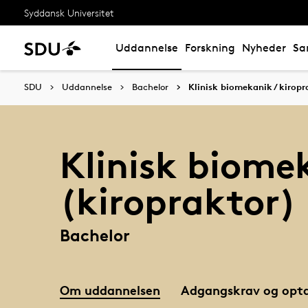
Syddansk Universitet
Uddannelse
Forskning
Nyheder
Sa
SDU
Uddannelse
Bachelor
Klinisk biomekanik / kiropr
Klinisk biome
(kiropraktor)
Bachelor
Om uddannelsen
Adgangskrav og opta