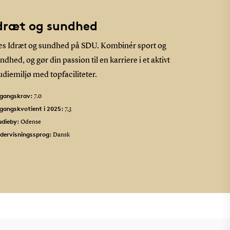
dræt og sundhed
s Idræt og sundhed på SDU. Kombinér sport og
ndhed, og gør din passion til en karriere i et aktivt
udiemiljø med topfaciliteter.
gangskrav:
7.0
gangskvotient i 2025:
7,3
udieby:
Odense
dervisningssprog:
Dansk