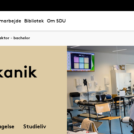
marbejde
Bibliotek
Om SDU
aktor - bachelor
kanik
gelse
Studieliv