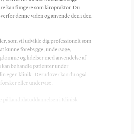
ere kan fungere som kiropraktor. Du
 overfor denne viden og anvende den i den
der, som vil udvikle dig professionelt som
l at kunne forebygge, undersøge,
gdomme og lidelser med anvendelse af
u kan behandle patienter under
å din egen klinik. Derudover kan du også
forsker eller undervise.
re på
kandidatuddannelsen i Klinisk