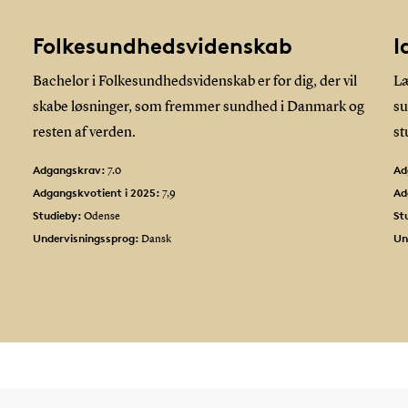
Folkesundhedsvidenskab
I
Bachelor i Folkesundhedsvidenskab er for dig, der vil
Læ
skabe løsninger, som fremmer sundhed i Danmark og
su
resten af verden.
st
Adgangskrav:
Ad
7.0
Adgangskvotient i 2025:
Ad
7,9
Studieby:
St
Odense
Undervisningssprog:
Un
Dansk