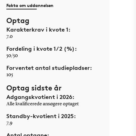
Fakta om uddannelsen
Optag
Karakterkrav i kvote 1:
7.0
Fordeling i kvote 1/2 (%):
50/50
Forventet antal studiepladser:
105
Optag sidste år
Adgangskvotient i 2026:
Alle kvalificerede ansøgere optaget
Standby-kvotient i 2025:
7,9
Antal optagne: