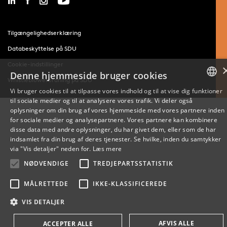
Tilgængelighedserklæring
Databeskyttelse på SDU
Cookie-indstillinger
Denne hjemmeside bruger cookies
Whistleblowerordning på SDU
Vi bruger cookies til at tilpasse vores indhold og til at vise dig funktioner
til sociale medier og til at analysere vores trafik. Vi deler også
DANISH
oplysninger om din brug af vores hjemmeside med vores partnere inden
for sociale medier og analysepartnere. Vores partnere kan kombinere
ENGLISH
disse data med andre oplysninger, du har givet dem, eller som de har
indsamlet fra din brug af deres tjenester. Se hvilke, inden du samtykker
DANISH
via "Vis detaljer" neden for.
Læs mere
NØDVENDIGE
TREDJEPARTSSTATISTIK
MÅLRETTEDE
IKKE-KLASSIFICEREDE
VIS DETALJER
AFVIS ALLE
ACCEPTER ALLE