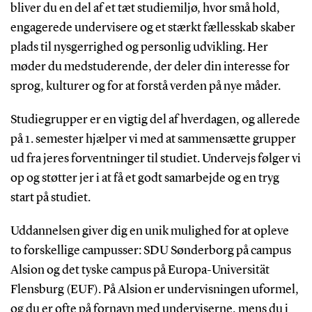
bliver du en del af et tæt studiemiljø, hvor små hold,
engagerede undervisere og et stærkt fællesskab skaber
plads til nysgerrighed og personlig udvikling. Her
møder du medstuderende, der deler din interesse for
sprog, kulturer og for at forstå verden på nye måder.
Studiegrupper er en vigtig del af hverdagen, og allerede
på 1. semester hjælper vi med at sammensætte grupper
ud fra jeres forventninger til studiet. Undervejs følger vi
op og støtter jer i at få et godt samarbejde og en tryg
start på studiet.
Uddannelsen giver dig en unik mulighed for at opleve
to forskellige campusser: SDU Sønderborg på campus
Alsion og det tyske campus på Europa-Universität
Flensburg (EUF). På Alsion er undervisningen uformel,
og du er ofte på fornavn med underviserne, mens du i