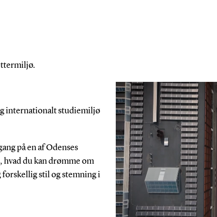
ttermiljø.
g internationalt studiemiljø
gang på en af Odenses
lt, hvad du kan drømme om
 forskellig stil og stemning i