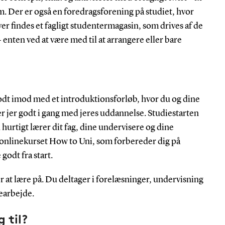
m. Der er også en foredragsforening på studiet, hvor
r findes et fagligt studentermagasin, som drives af de
nten ved at være med til at arrangere eller bare
odt imod med et introduktionsforløb, hvor du og dine
r jer godt i gang med jeres uddannelse. Studiestarten
u hurtigt lærer dit fag, dine undervisere og dine
 onlinekurset How to Uni, som forbereder dig på
godt fra start.
r at lære på. Du deltager i forelæsninger, undervisning
earbejde.
g til?