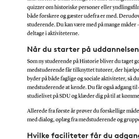
quizzer om historiske personer eller yndlingsfil
både forskere og gæster udefra er med. Derudove
studerende. Du kan være med på mange måder – e
deltage i aktiviteterne.
Når du starter på uddannelsen
Som ny studerende på Historie bliver du taget g
medstuderende får tilknyttet tutorer, der hjælpe
byder på både faglige og sociale aktiviteter, så d
medstuderende at kende. Du får også adgang til
studielivet på SDU og klæder dig på til at komme 
Allerede fra første år prøver du forskellige måde
med dialog, oplæg fra medstuderende og grupp
Hvilke faciliteter får du adgan