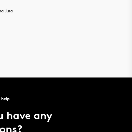
ra Jura
 help
u have any
ions?