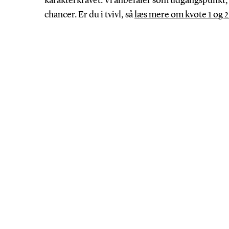
karakterkravet. Vi anbefaler som udgangspunkt, a
chancer. Er du i tvivl, så
læs mere om kvote 1 og 2