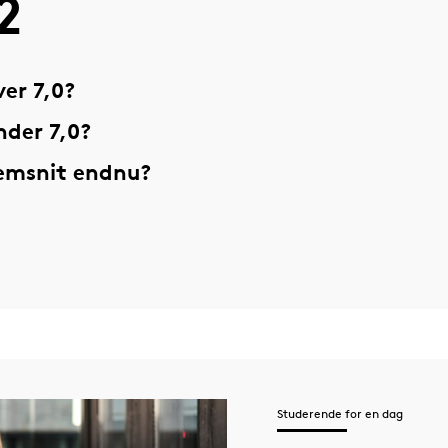
2
er 7,0?
nder 7,0?
nemsnit endnu?
Studerende for en dag