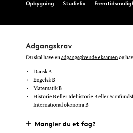
Opbygning
Studieliv
Fremtidsmulig
Adgangskrav
Du skal have en
adgangsgivende eksamen
og hav
Dansk A
Engelsk B
Matematik B
Historie B eller Idehistorie B eller Samfundsf
International økonomi B
Mangler du et fag?