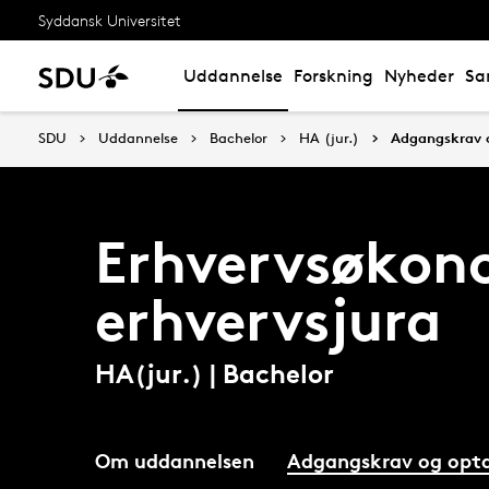
Syddansk Universitet
Uddannelse
Forskning
Nyheder
Sa
SDU
Uddannelse
Bachelor
HA (jur.)
Adgangskrav 
Erhvervsøkon
erhvervsjura
HA(jur.) | Bachelor
Om uddannelsen
Adgangskrav og opta