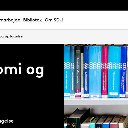
marbejde
Bibliotek
Om SDU
og optagelse
omi og
gelse