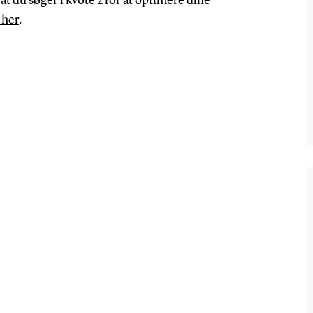
t du søger i kvote 2 for at optimere dine
 her
.