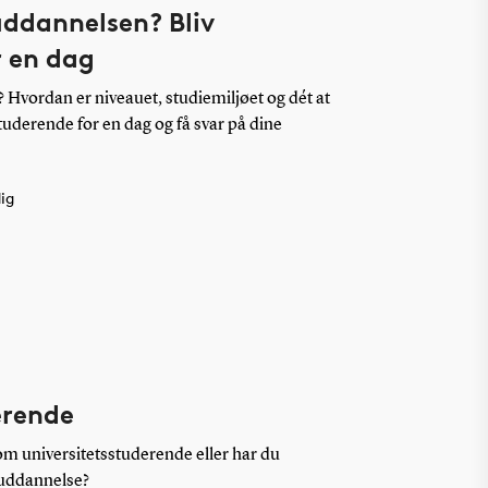
 uddannelsen? Bliv
r en dag
Hvordan er niveauet, studiemiljøet og dét at
studerende for en dag og få svar på dine
ig
erende
som universitetsstuderende eller har du
 uddannelse?