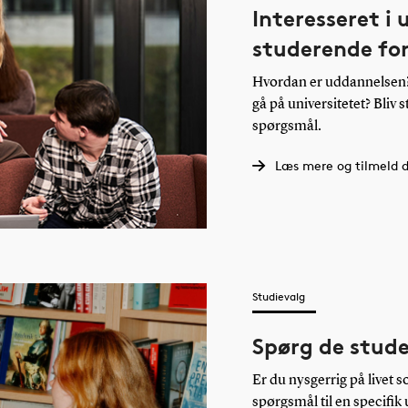
Interesseret i
studerende fo
Hvordan er uddannelsen? 
gå på universitetet? Bliv 
spørgsmål.
Læs mere og tilmeld d
Studievalg
Spørg de stud
Er du nysgerrig på livet 
spørgsmål til en specifik