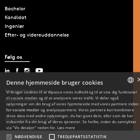
Bachelor
Kandidat
Ingeniør
Efter- og videreuddannelse
Følg os
Denne hjemmeside bruger cookies
Tilgængelighedserklæring
Vi bruger cookies til at tilpasse vores indhold og til at vise dig funktioner
til sociale medier og til at analysere vores trafik. Vi deler også
DANISH
Databeskyttelse på SDU
oplysninger om din brug af vores hjemmeside med vores partnere inden
for sociale medier og analysepartnere. Vores partnere kan kombinere
Cookie-indstillinger
ENGLISH
disse data med andre oplysninger, du har givet dem, eller som de har
Whistleblowerordning på SDU
indsamlet fra din brug af deres tjenester. Se hvilke, inden du samtykker
DANISH
via "Vis detaljer" neden for.
Læs mere
NØDVENDIGE
TREDJEPARTSSTATISTIK