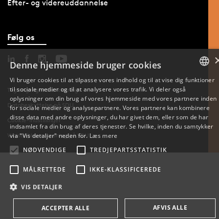
Efter- og videreuddannelse
Følg os
Denne hjemmeside bruger cookies
Vi bruger cookies til at tilpasse vores indhold og til at vise dig funktioner
til sociale medier og til at analysere vores trafik. Vi deler også
DANISH
Tilgængelighedserklæring
oplysninger om din brug af vores hjemmeside med vores partnere inden
Databeskyttelse på SDU
for sociale medier og analysepartnere. Vores partnere kan kombinere
ENGLISH
disse data med andre oplysninger, du har givet dem, eller som de har
Cookie-indstillinger
indsamlet fra din brug af deres tjenester. Se hvilke, inden du samtykker
DANISH
Whistleblowerordning på SDU
via "Vis detaljer" neden for.
Læs mere
NØDVENDIGE
TREDJEPARTSSTATISTIK
MÅLRETTEDE
IKKE-KLASSIFICEREDE
VIS DETALJER
AFVIS ALLE
ACCEPTER ALLE