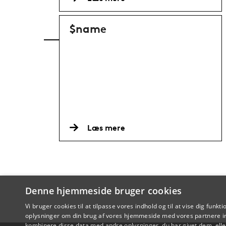
$name
Læs mere
Denne hjemmeside bruger cookies
Vi bruger cookies til at tilpasse vores indhold og til at vise dig funkti
oplysninger om din brug af vores hjemmeside med vores partnere in
kombinere disse data med andre oplysninger, du har givet dem, eller