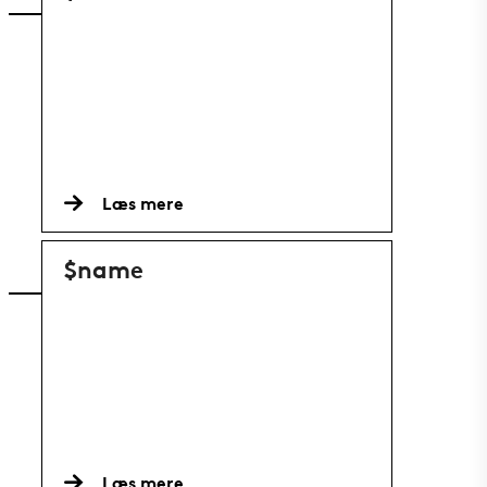
Læs mere
$name
Læs mere