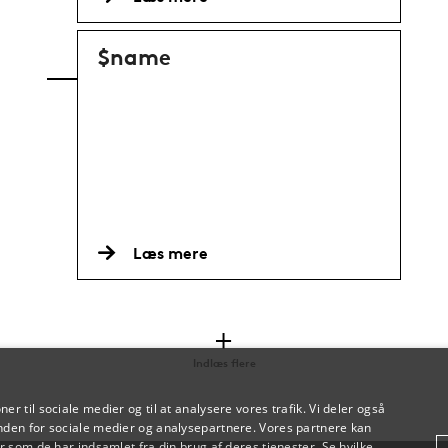
$name
Læs mere
Indlæs flere
oner til sociale medier og til at analysere vores trafik. Vi deler også
den for sociale medier og analysepartnere. Vores partnere kan
 som de har indsamlet fra din brug af deres tjenester. Se hvilke,