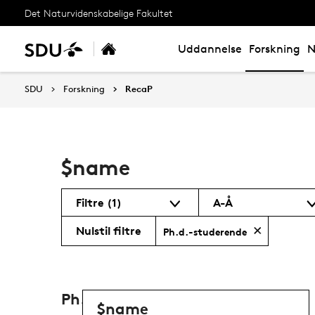
Det Naturvidenskabelige Fakultet
Uddannelse
Forskning
N
SDU
Forskning
RecaP
$name
Filtre
(1)
A-Å
Nulstil filtre
Ph.d.-studerende
Ph.d.-studerende
$name