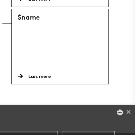
$name
Læs mere
×
DANISH