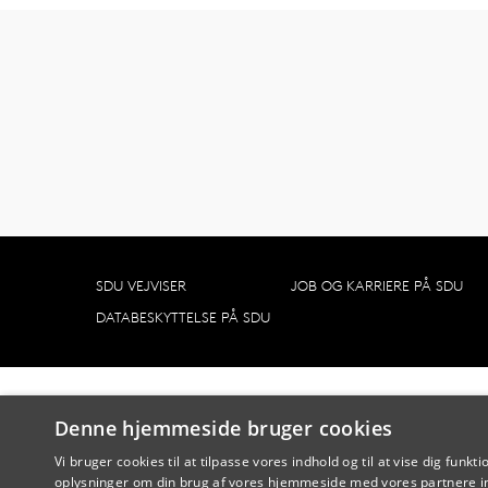
SDU VEJVISER
JOB OG KARRIERE PÅ SDU
DATABESKYTTELSE PÅ SDU
Denne hjemmeside bruger cookies
Vi bruger cookies til at tilpasse vores indhold og til at vise dig funkti
oplysninger om din brug af vores hjemmeside med vores partnere in