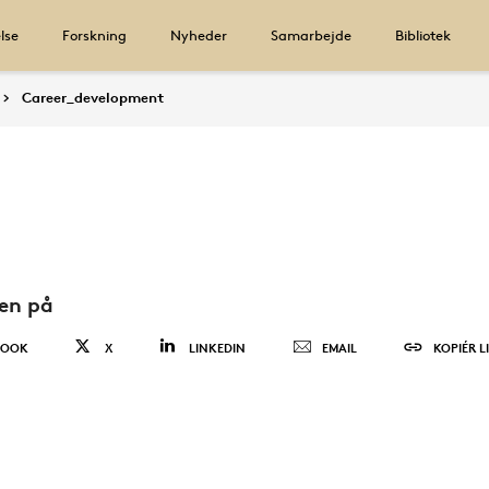
lse
Forskning
Nyheder
Samarbejde
Bibliotek
Career_development
den på
BOOK
X
LINKEDIN
EMAIL
KOPIÉR L