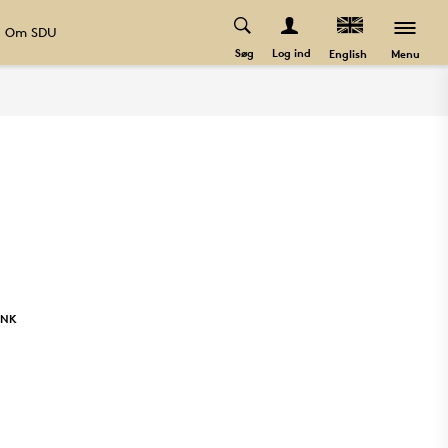
Om SDU
Søg
Log ind
Menu
English
INK