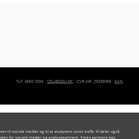
TLF: 6550 1000 ·
SDU@SDU.DK
· CVR-NR: 29283958 ·
EAN
oner til sociale medier og til at analysere vores trafik. Vi deler også
den for sociale medier og analysepartnere. Vores partnere kan