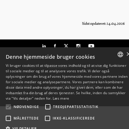
Sidst opdateret: 24.04.2026
Denne hjemmeside bruger cookies
Vi bruger cookies til at tilpasse vores indhold og til at vise dig funktioner
TLF: 6550 1000 ·
SDU@SDU.DK
· CVR-NR: 29283958 ·
EAN
til sociale medier og til at analysere vores trafik. Vi deler også
DANISH
oplysninger om din brug af vores hjemmeside med vores partnere inden
for sociale medier og analysepartnere. Vores partnere kan kombinere
ENGLISH
SDU VEJVISER
JOB OG KARRIERE PÅ SDU
disse data med andre oplysninger, du har givet dem, eller som de har
indsamlet fra din brug af deres tjenester. Se hvilke, inden du samtykker
DATABESKYTTELSE PÅ SDU
DANISH
via "Vis detaljer" neden for.
Læs mere
NØDVENDIGE
TREDJEPARTSSTATISTIK
MÅLRETTEDE
IKKE-KLASSIFICEREDE
VIS DETALJER