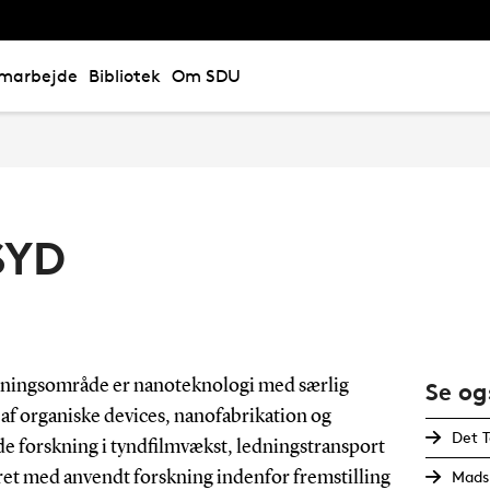
marbejde
Bibliotek
Om SDU
SYD
kningsområde er nanoteknologi med særlig
Se og
 af organiske devices, nanofabrikation og
Det T
 forskning i tyndfilmvækst, ledningstransport
Mads 
ret med anvendt forskning indenfor fremstilling