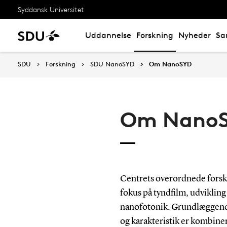
Syddansk Universitet
Uddannelse
Forskning
Nyheder
Sa
SDU
Forskning
SDU NanoSYD
Om NanoSYD
Om Nano
Centrets overordnede fors
fokus på tyndfilm, udvikling
nanofotonik. Grundlæggende
og karakteristik er kombine