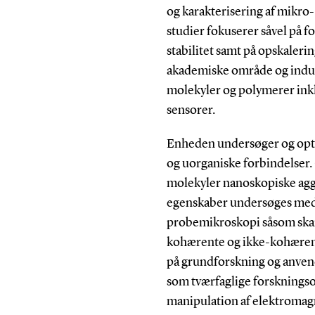
og karakterisering af mikro
studier fokuserer såvel på f
stabilitet samt på opskaler
akademiske område og indust
molekyler og polymerer inklu
sensorer.
Enheden undersøger og opti
og uorganiske forbindelser
molekyler nanoskopiske agg
egenskaber undersøges med 
probemikroskopi såsom ska
kohærente og ikke-kohærente
på grundforskning og anven
som tværfaglige forsknings
manipulation af elektromagn