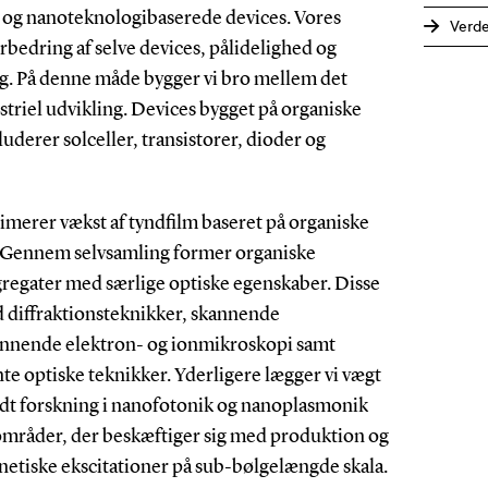
- og nanoteknologibaserede devices. Vores
Verd
orbedring af selve devices, pålidelighed og
ing. På denne måde bygger vi bro mellem det
riel udvikling. Devices bygget på organiske
derer solceller, transistorer, dioder og
merer vækst af tyndfilm baseret på organiske
. Gennem selvsamling former organiske
regater med særlige optiske egenskaber. Disse
diffraktionsteknikker, skannende
nnende elektron- og ionmikroskopi samt
 optiske teknikker. Yderligere lægger vi vægt
dt forskning i nanofotonik og nanoplasmonik
områder, der beskæftiger sig med produktion og
etiske ekscitationer på sub-bølgelængde skala.