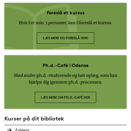
Foreslå et kursus
Hvis I er min. 5 personer, kan I foreslå et kursus.
LÆS MERE OG FORESLÅ HER!
Ph.d.-Café i Odense
Mød andre ph.d.-studerende og hør oplæg, som kan
hjælpe dig igennem ph.d.-processen.
LÆS MERE OM PH.D.-CAFÉ HER
Kurser på dit bibliotek
Esbjerg