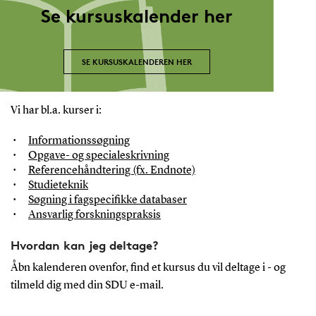
Se kursuskalender her
SE KURSUSKALENDEREN HER
Vi har bl.a. kurser i:
Informationssøgning
Opgave- og specialeskrivning
Referencehåndtering (fx. Endnote)
Studieteknik
Søgning i fagspecifikke databaser
Ansvarlig forskningspraksis
Hvordan kan jeg deltage?
Åbn kalenderen ovenfor, find et kursus du vil deltage i - og
tilmeld dig med din SDU e-mail.