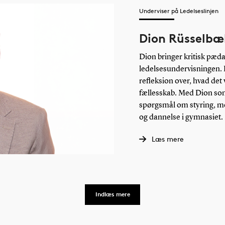
Underviser på Ledelseslinjen
Dion Rüsselbæ
Dion bringer kritisk pæ
ledelsesundervisningen. 
refleksion over, hvad det 
fællesskab. Med Dion som 
spørgsmål om styring, me
og dannelse i gymnasiet.
Læs mere
Indlæs mere