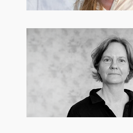
Mulighed for enkeltfag
Du kan søge ind på hele masteruddannelsen, men 
efteråret 2025 udbydes fagene
Kulturmøder og und
og
Omverdensforandringer, ledelse og organisations