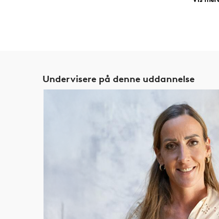
En studerende på
didaktiklinjen
arbejdede i fler
tilknytning til evaluering af det skriftlige arbe
udgangspunkt i dannelsesforståelser, mens en 
tosprogede elever. Andre fokuseringer fra maste
dialog og arbejdet med udviklingsprojekter på s
Undervisere på denne uddannelse
På
ledelseslinjen
undersøgte en gruppe i deres førs
udviklingsarbejde på en skole ud fra et ledelsesp
masteropgave udbyggede de denne undersøgelse
en evt. udvikling og ledelsens rolle heri. En an
forskellige aspekter af organisationsudvikling, 
som leder på egen skole.
Mange studerende bruger uddannelsen til at forfø
med gymnasiereformen, eller særlige problemstill