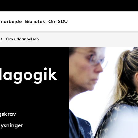
marbejde
Bibliotek
Om SDU
Om uddannelsen
agogik
gskrav
lysninger