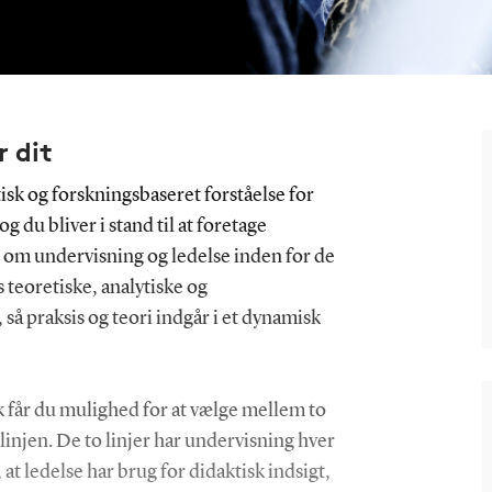
r dit
sk og forskningsbaseret forståelse for
du bliver i stand til at foretage
 om undervisning og ledelse inden for de
teoretiske, analytiske og
å praksis og teori indgår i et dynamisk
får du mulighed for at vælge mellem to
linjen. De to linjer har undervisning hver
at ledelse har brug for didaktisk indsigt,