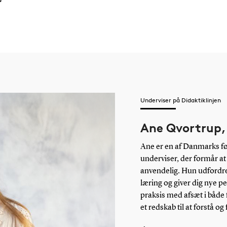
e opgaver med problemstillinger i
jde, og en anden tog konsekvent
tredje arbejde med mangfoldighed og
rne var lektiernes betydning, den faglige
kolen.
te opgave holdninger til forsøgs- og
Underviser på Didaktiklinjen
erspektiv. I deres afsluttende
Ane Qvortrup,
 med en ny undersøgelse for at afdække
den studerende har arbejdet med
Ane er en af Danmarks fø
som han undervejs har anvendt i praksis
underviser, der formår at
anvendelig. Hun udfordre
læring og giver dig nye p
lge aktuelle temaer, fx. i forbindelse
praksis med afsæt i både 
inger i eget fag eller på egen skole.
et redskab til at forstå o