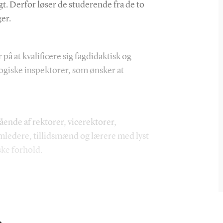
igt. Derfor løser de studerende fra de to
er.
 på at kvalificere sig fagdidaktisk og
giske inspektorer, som ønsker at
tående af rektorer, vicerektorer,
mledere, tillidsmænd og lærere med lyst
iske forhold.
ddannelsen efter individuelle erfaringer
luttende masterafhandling er der rige
mne, interesser fag og skoleform.
e