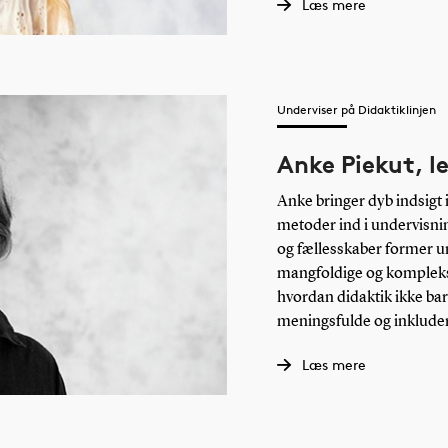
Læs mere
du kan også følge et enkelt fag. I
ervisningspraksis i gymnasiet
teori
.
Underviser på Didaktiklinjen
Anke Piekut, l
Anke bringer dyb indsigt 
metoder ind i undervisni
og fællesskaber former un
mangfoldige og komplekse
hvordan didaktik ikke ba
meningsfulde og inklude
Læs mere