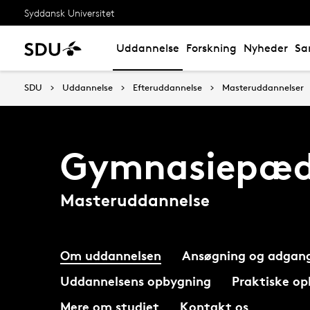
Syddansk Universitet
Uddannelse
Forskning
Nyheder
Sa
SDU
Uddannelse
Efteruddannelse
Masteruddannelser
Gymnasiepæd
Masteruddannelse
Om uddannelsen
Ansøgning og adgan
Uddannelsens opbygning
Praktiske op
Mere om studiet
Kontakt os