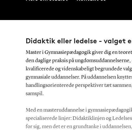
Didaktik eller ledelse - valget e
Master i Gymnasiepædagogik giver dig en teoreti
den daglige praksis på ungdomsuddannelserne, og 
kvalificerede og videnskabeligt begrundede valg
gymnasiale uddannelser. På uddannelsen knyttes 
handlingsorienterede perspektiver tæt sammen, s
samspil.
Med en masteruddannelse i gymnasiepædagogik 
specialiserede linjer: Didaktiklinjen og Ledelses
for sig, men det er en grundtanke i uddannelsen, 