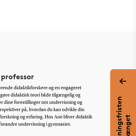
 professor
rende didaktikforskere og en engageret
 gøre didaktisk teori både tilgængelig og
A
n
s
ø
g
n
i
n
g
s
r
i
s
t
e
n
e
r
f
o
r
l
æ
n
g
e
r dine forestillinger om undervisning og
erspektiver på, hvordan du kan udvikle din
f
t
forskning og erfaring. Hos Ane bliver didaktik
g forandre undervisning i gymnasiet.