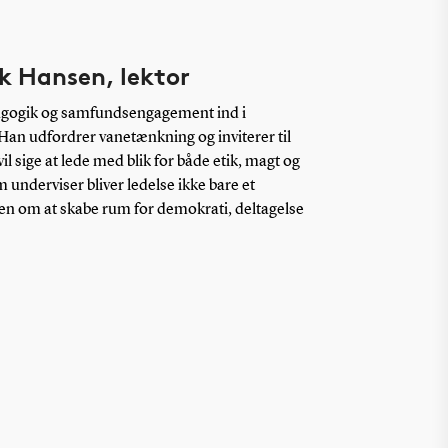
k Hansen, lektor
dagogik og samfundsengagement ind i
Han udfordrer vanetænkning og inviterer til
vil sige at lede med blik for både etik, magt og
underviser bliver ledelse ikke bare et
n om at skabe rum for demokrati, deltagelse