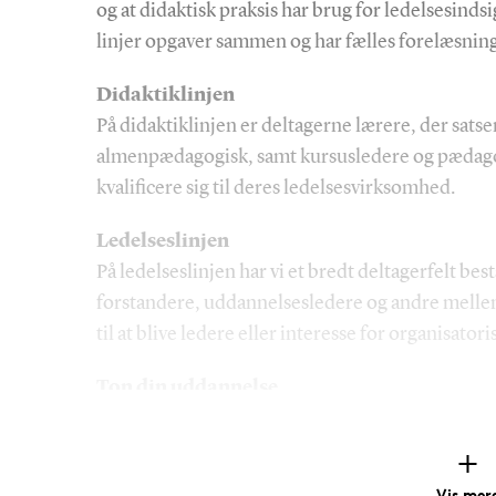
og at didaktisk praksis har brug for ledelsesinds
linjer opgaver sammen og har fælles forelæsning
Didaktiklinjen
På didaktiklinjen er deltagerne lærere, der satser
almenpædagogisk, samt kursusledere og pædago
kvalificere sig til deres ledelsesvirksomhed.
Ledelseslinjen
På ledelseslinjen har vi et bredt deltagerfelt bes
forstandere, uddannelsesledere og andre melle
til at blive ledere eller interesse for organisator
Ton din uddannelse
Udover specialiseringen på linje kan man tone u
og interesser. I de skriftlige opgaver og den afs
muligheder for at specialisere sig i forhold til e
Vis mer