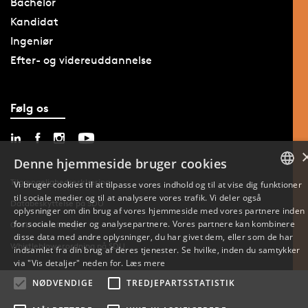
Bachelor
Kandidat
Ingeniør
Efter- og videreuddannelse
Følg os
Denne hjemmeside bruger cookies
Tilgængelighedserklæring
Vi bruger cookies til at tilpasse vores indhold og til at vise dig funktioner
til sociale medier og til at analysere vores trafik. Vi deler også
DANISH
Databeskyttelse på SDU
oplysninger om din brug af vores hjemmeside med vores partnere inden
for sociale medier og analysepartnere. Vores partnere kan kombinere
Cookie-indstillinger
ENGLISH
disse data med andre oplysninger, du har givet dem, eller som de har
Whistleblowerordning på SDU
indsamlet fra din brug af deres tjenester. Se hvilke, inden du samtykker
DANISH
via "Vis detaljer" neden for.
Læs mere
NØDVENDIGE
TREDJEPARTSSTATISTIK