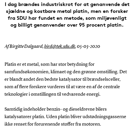
I dag brændes industriskrot for at genanvende det
sjældne og kostbare metal platin, men en forsker
fra SDU har fundet en metode, som miljøvenligt
og billigt genanvender over 95 procent platin.
Af Birgitte Dalgaard,
bird@tek.sdu.dk
,
05-03-2020
Platin er et metal, som har stor betydning for
samfundsøkonomien, klimaet og den grønne omstilling. Det
er blandt andet den bedste katalysator til brændselsceller,
som af flere forskere vurderes til at være en af de centrale
teknologier i omstillingen til vedvarende energi.
Samtidig indeholder benzin- og dieseldrevne bilers
katalysatorer platin. Uden platin bliver udstødningsgasserne
ikke renset for forurenende stoffer fra motoren.