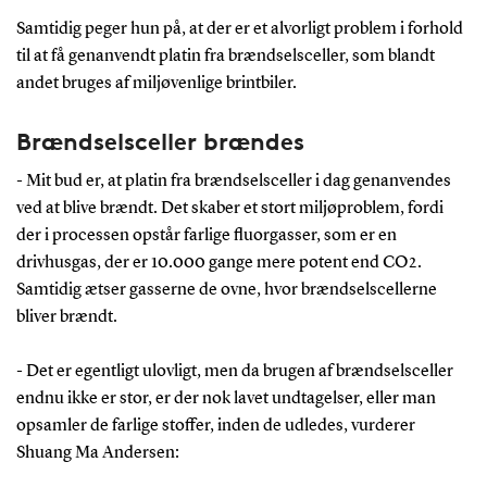
Samtidig peger hun på, at der er et alvorligt problem i forhold
til at få genanvendt platin fra brændselsceller, som blandt
andet bruges af miljøvenlige brintbiler.
Brændselsceller brændes
- Mit bud er, at platin fra brændselsceller i dag genanvendes
ved at blive brændt. Det skaber et stort miljøproblem, fordi
der i processen opstår farlige fluorgasser, som er en
drivhusgas, der er 10.000 gange mere potent end CO2.
Samtidig ætser gasserne de ovne, hvor brændselscellerne
bliver brændt.
- Det er egentligt ulovligt, men da brugen af brændselsceller
endnu ikke er stor, er der nok lavet undtagelser, eller man
opsamler de farlige stoffer, inden de udledes, vurderer
Shuang Ma Andersen: