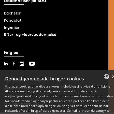
Uddannelser på SDU
Bachelor
Kandidat
Ingeniør
Efter- og videreuddannelse
Følg os
Denne hjemmeside bruger cookies
Tilgængelighedserklæring
Vi bruger cookies til at tilpasse vores indhold og til at vise dig funktioner
Databeskyttelse på SDU
til sociale medier og til at analysere vores trafik. Vi deler også
DANISH
Cookie-indstillinger
oplysninger om din brug af vores hjemmeside med vores partnere inden
for sociale medier og analysepartnere. Vores partnere kan kombinere
ENGLISH
Whistleblowerordning på SDU
disse data med andre oplysninger, du har givet dem, eller som de har
indsamlet fra din brug af deres tjenester. Se hvilke, inden du samtykker