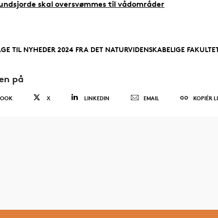
undsjorde skal oversvømmes til vådområder
AGE TIL NYHEDER 2024 FRA DET NATURVIDENSKABELIGE FAKULTE
den på
BOOK
X
LINKEDIN
EMAIL
KOPIÉR L