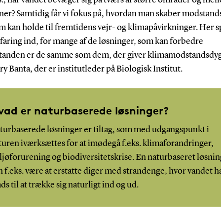
r? Samtidig får vi fokus på, hvordan man skaber modstand
m kan holde til fremtidens vejr- og klimapåvirkninger. Her s
faring ind, for mange af de løsninger, som kan forbedre
standen er de samme som dem, der giver klimamodstandsdy
ry Banta, der er institutleder på Biologisk Institut.
vad er naturbaserede løsninger?
turbaserede løsninger er tiltag, som med udgangspunkt i
turen iværksættes for at imødegå f.eks. klimaforandringer,
ljøforurening og biodiversitetskrise. En naturbaseret løsnin
n f.eks. være at erstatte diger med strandenge, hvor vandet h
ds til at trække sig naturligt ind og ud.