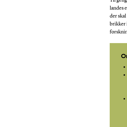
Til gen
landes e
der skal
brikker 
forskni
O