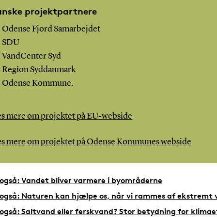
nske projektpartnere
Odense Fjord Samarbejdet
SDU
VandCenter Syd
Region Syddanmark
Odense Kommune.
s mere om projektet på EU-webside
s mere om projektet på Odense Kommunes webside
også: Vandet bliver varmere i byområderne
også: Naturen kan hjælpe os, når vi rammes af ekstremt 
også: Saltvand eller ferskvand? Stor betydning for klimae