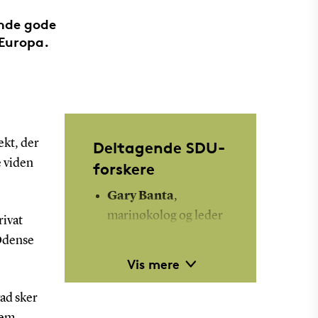
inde gode
 Europa.
ekt, der
Deltagende SDU-
e viden
forskere
Gary Banta
,
marinøkolog og leder
rivat
af Biologisk Institut.
 Odense
Tilknyttet SDU
Vis mere
Climate Cluster.
vad sker
Sara Egemose
,
lem