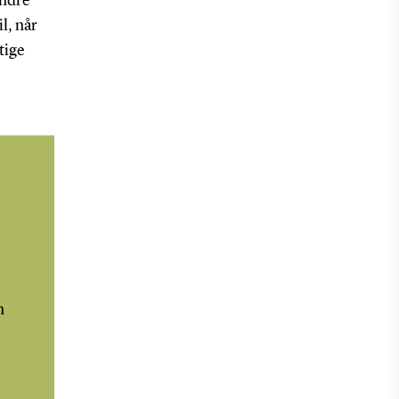
andre
Center for Motivation
l, når
og Adfærdsvidenskab.
tige
n