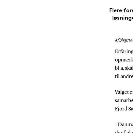
Flere fo
løsning
Af Birgitte
Erfaring
opmærkso
bl.a. sk
til andr
Valget e
samarbe
Fjord S
- Danmar
der f.ek