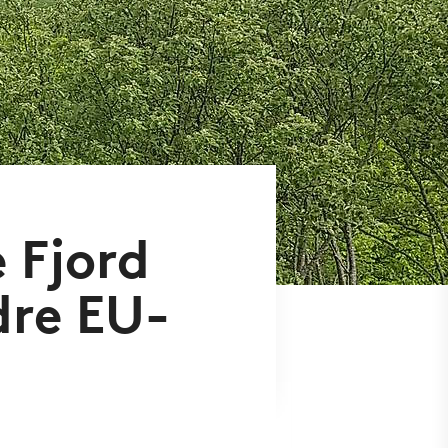
 Fjord
dre EU-