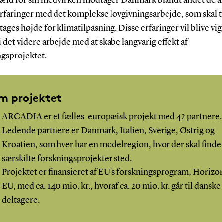
gæld for sin medvirken modtager Danmark blandt andet de 
rfaringer med det komplekse lovgivningsarbejde, som skal ti
 tages højde for klimatilpasning. Disse erfaringer vil blive vig
i det videre arbejde med at skabe langvarig effekt af
ngsprojektet.
m projektet
ARCADIA er et fælles-europæisk projekt med 42 partnere.
Ledende partnere er Danmark, Italien, Sverige, Østrig og
Kroatien, som hver har en modelregion, hvor der skal finde
særskilte forskningsprojekter sted.
Projektet er finansieret af EU's forskningsprogram, Horizo
EU, med ca. 140 mio. kr., hvoraf ca. 20 mio. kr. går til danske
deltagere.