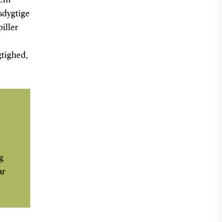
biolog og lektor,
sdygtige
Biologisk Institut.
piller
Tilknyttet SDU
Climate Cluster og
gtighed,
Forskningscenter for
Naturvidenskabelig
Uddannelse og
Formidling.
Paula Canal-Vergés
,
adjunkt, Biologisk
Institut.
g
ar
Mogens Flindt
,
professor i havbiologi,
Biologisk Institut.