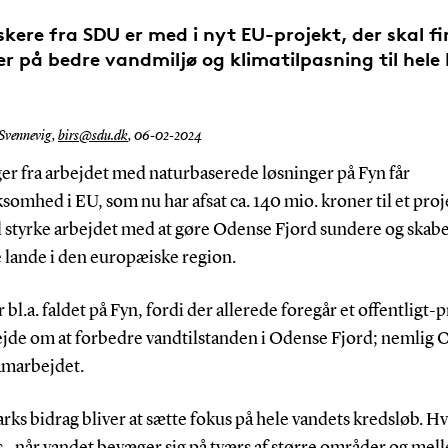
rskere fra SDU er med i nyt EU-projekt, der skal f
er på bedre vandmiljø og klimatilpasning til hele
 Svennevig,
birs@sdu.dk
,
06-02-2024
er fra arbejdet med naturbaserede løsninger på Fyn får
mhed i EU, som nu har afsat ca. 140 mio. kroner til et proj
al styrke arbejdet med at gøre Odense Fjord sundere og skab
e lande i den europæiske region.
r bl.a. faldet på Fyn, fordi der allerede foregår et offentligt-p
jde om at forbedre vandtilstanden i Odense Fjord; nemlig
amarbejdet.
ks bidrag bliver at sætte fokus på hele vandets kredsløb. H
s., når vandet bevæger sig på tværs af større områder og mel