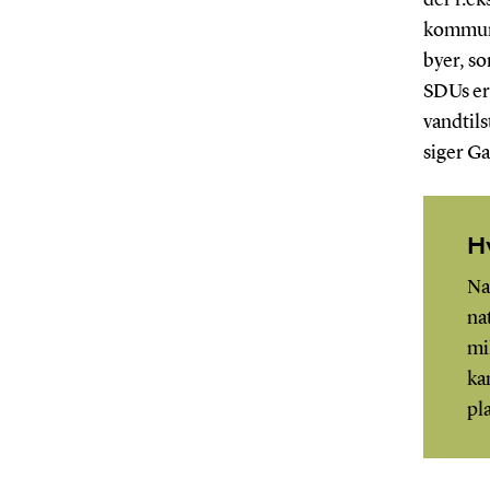
kommune
byer, so
SDUs er
vandtil
siger Ga
H
Na
na
mi
ka
pla