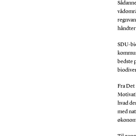
Sådanne 
vådområ
regnvan
håndteri
SDU-bio
kommune
bedste p
biodiver
Fra Det
Motivat
hvad de
med natu
økonom