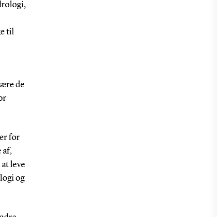
drologi,
Nikos Ntoumanis
,
professor i
 til
motivationsvidenskab,
Institut for Idræt og
Biomekanik
.
Tilnyttet Dansk
være de
Center for Motivation
or
og Adfærdsvidenskab.
Cecilie Thøgersen-
er for
Ntoumanis
,
 af,
professor i
psykologi i
at leve
fysisk aktivitet og
logi og
sundhed, Institut for
Idræt og Biomekanik.
Tilknyttet Dansk