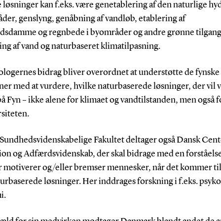
løsninger kan f.eks. være genetablering af den naturlige hy
der, genslyng, genåbning af vandløb, etablering af
dsdamme og regnbede i byområder og andre grønne tilgange
ng af vand og naturbaseret klimatilpasning.
logernes bidrag bliver overordnet at understøtte de fynske
r med at vurdere, hvilke naturbaserede løsninger, der vil 
å Fyn – ikke alene for klimaet og vandtilstanden, men også f
siteten.
 Sundhedsvidenskabelige Fakultet deltager også Dansk Cent
ion og Adfærdsvidenskab, der skal bidrage med en forståelse
r motiverer og/eller bremser mennesker, når det kommer til 
rbaserede løsninger. Her inddrages forskning i f.eks. psyko
i.