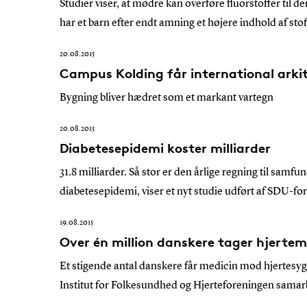
Studier viser, at mødre kan overføre fluorstoffer t
har et barn efter endt amning et højere indhold af sto
20.08.2015
Campus Kolding får international arki
Bygning bliver hædret som et markant vartegn
20.08.2015
Diabetesepidemi koster milliarder
31.8 milliarder. Så stor er den årlige regning til sam
diabetesepidemi, viser et nyt studie udført af SDU-
19.08.2015
Over én million danskere tager hjertem
Et stigende antal danskere får medicin mod hjertesy
Institut for Folkesundhed og Hjerteforeningen sama