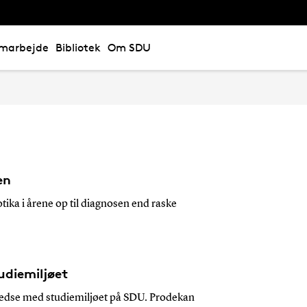
marbejde
Bibliotek
Om SDU
en
otika i årene op til diagnosen end raske
udiemiljøet
fredse med studiemiljøet på SDU. Prodekan