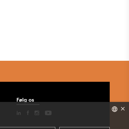
Følg os
×
DANISH