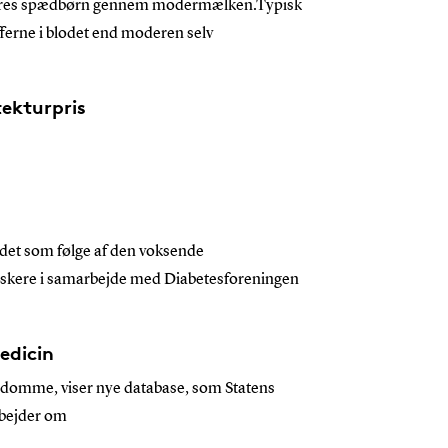
il deres spædbørn gennem modermælken.Typisk
fferne i blodet end moderen selv
tekturpris
fundet som følge af den voksende
forskere i samarbejde med Diabetesforeningen
edicin
gdomme, viser nye database, som Statens
rbejder om