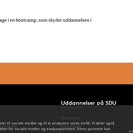
deltage i en bootcamp, som skyder uddannelsen i
Uddannelser på SDU
Bachelor
oner til sociale medier og til at analysere vores trafik. Vi deler også
og centre
Kandidat
den for sociale medier og analysepartnere. Vores partnere kan