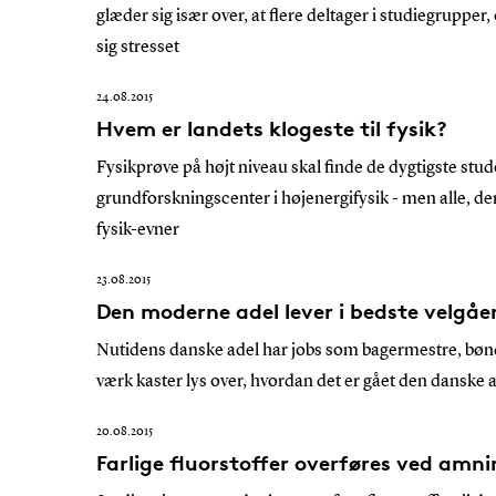
glæder sig især over, at flere deltager i studiegrupper
sig stresset
24.08.2015
Hvem er landets klogeste til fysik?
Fysikprøve på højt niveau skal finde de dygtigste stud
grundforskningscenter i højenergifysik - men alle, de
fysik-evner
23.08.2015
Den moderne adel lever i bedste velgå
Nutidens danske adel har jobs som bagermestre, bønde
værk kaster lys over, hvordan det er gået den danske 
20.08.2015
Farlige fluorstoffer overføres ved amn