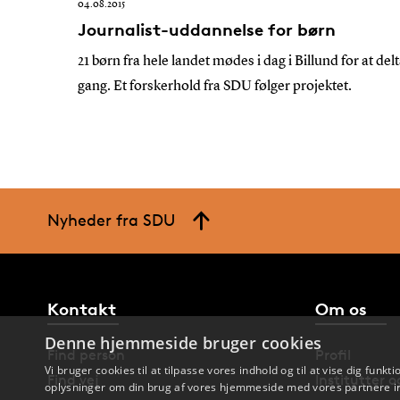
04.08.2015
Journalist-uddannelse for børn
21 børn fra hele landet mødes i dag i Billund for at 
gang. Et forskerhold fra SDU følger projektet.
Nyheder fra SDU
Kontakt
Om os
Denne hjemmeside bruger cookies
Find person
Profil
Vi bruger cookies til at tilpasse vores indhold og til at vise dig funkti
Find vej
Institutter 
oplysninger om din brug af vores hjemmeside med vores partnere in