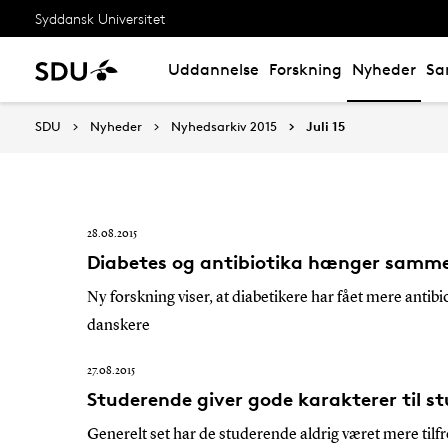
Syddansk Universitet
Uddannelse
Forskning
Nyheder
Sa
Juli 15
SDU
Nyheder
Nyhedsarkiv 2015
Juli 15
28.08.2015
Diabetes og antibiotika hænger samm
Ny forskning viser, at diabetikere har fået mere antibi
danskere
27.08.2015
Studerende giver gode karakterer til st
Generelt set har de studerende aldrig været mere til