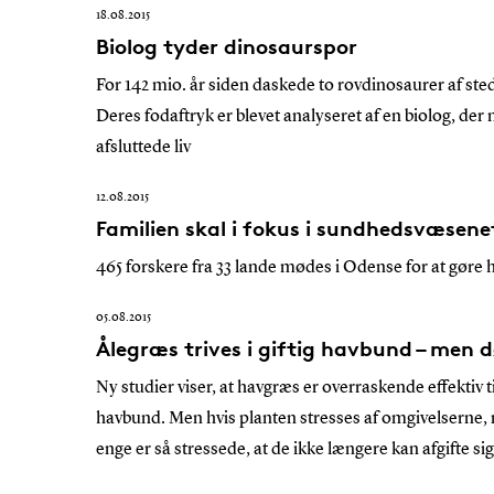
18.08.2015
Biolog tyder dinosaurspor
For 142 mio. år siden daskede to rovdinosaurer af sted
Deres fodaftryk er blevet analyseret af en biolog, der n
afsluttede liv
12.08.2015
Familien skal i fokus i sundhedsvæsene
465 forskere fra 33 lande mødes i Odense for at gøre 
05.08.2015
Ålegræs trives i giftig havbund – men dø
Ny studier viser, at havgræs er overraskende effektiv til 
havbund. Men hvis planten stresses af omgivelserne, 
enge er så stressede, at de ikke længere kan afgifte sig