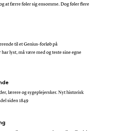
, og at færre føler sig ensomme. Dog føler flere
erende til et Genius-forløb på
r har lyst, må være med og teste sine egne
ende
r, lærere og sygeplejersker. Nyt historisk
adel siden 1849
ing